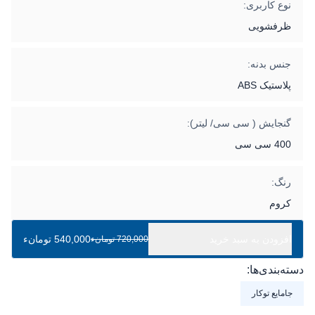
نوع کاربری:
ظرفشویی
جنس بدنه:
پلاستیک ABS
گنجایش ( سی سی/ لیتر):
400 سی سی
رنگ:
کروم
افزودن به سبد خرید
540,000 تومانء
720,000 تومانء
دسته‌بندی‌ها:
جامایع توکار