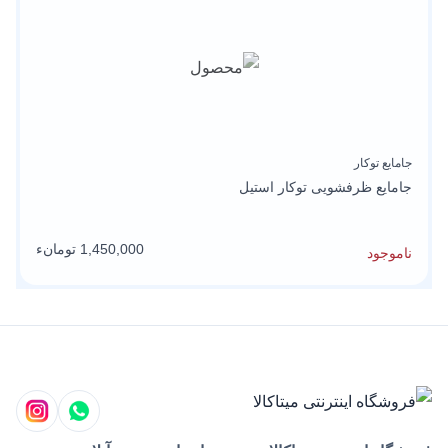
جامایع توکار
ج
جامایع ظرفشویی توکار استیل
ج
1,450,000 تومانء
ناموجود