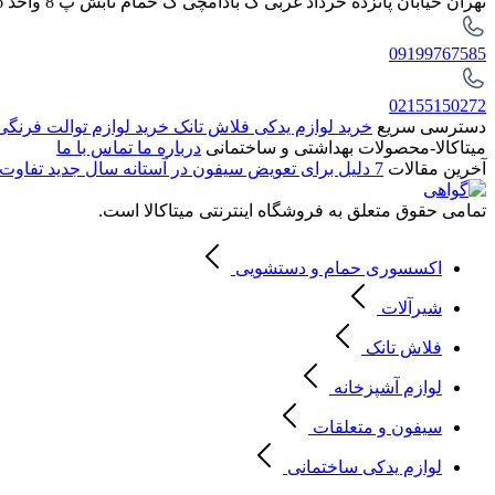
تهران خیابان پانزده خرداد غربی ک بادامچی ک حمام تابش پ 8 واحد 6
09199767585
02155150272
دسترسی سریع
خرید لوازم یدکی فلاش تانک
خرید لوازم توالت فرنگ
میتاکالا-محصولات بهداشتی و ساختمانی
درباره ما
تماس با ما
آخرین مقالات
7 دلیل برای تعویض سیفون در آستانه سال جدید
تفاوت 
تمامی حقوق متعلق به فروشگاه اینترنتی میتاکالا است.
اکسسوری حمام و دستشویی
شیرآلات
فلاش تانک
لوازم آشپزخانه
سیفون و متعلقات
لوازم یدکی ساختمانی