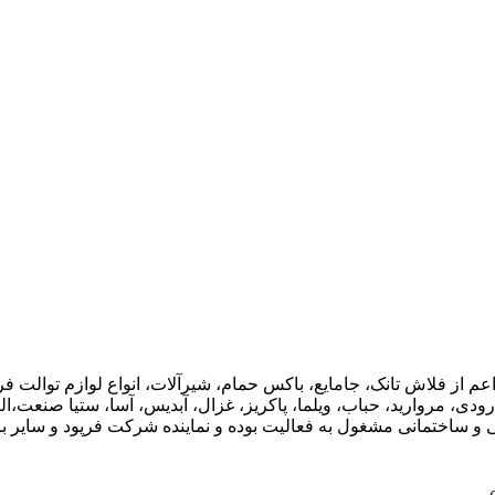
اعم از فلاش تانک، جامایع، باکس حمام، شیرآلات، انواع لوازم توال
ودی، مروارید، حباب، ویلما، پاکریز، غزال، آبدیس، آسا، ستیا صنعت،ال
ی و ساختمانی مشغول به فعالیت بوده و نماینده شرکت فرپود و سایر برن