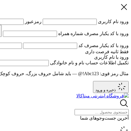
ورود
نام کاربری
رمزعبور
ورود با کد یکبار مصرف
شماره همراه
ورود با کد یکبار مصرف
کد
فقط
ثانیه فرصت داری
ورود با نام کاربری
تکمیل اطلاعات حساب
نام و نام خانوادگی
مثال رمز قوی:
Abc123!@
— باید شامل حروف بزرگ، حروف کوچک و عدد باشد و حد
ذخیره و ورود
آخرین جست‌وجوهای شما