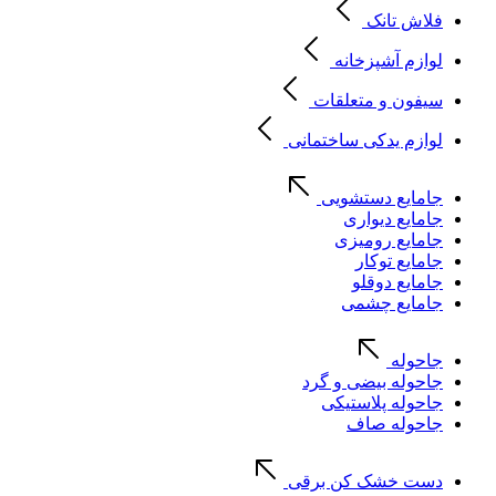
فلاش تانک
لوازم آشپزخانه
سیفون و متعلقات
لوازم یدکی ساختمانی
جامایع دستشویی
جامایع دیواری
جامایع رومیزی
جامایع توکار
جامایع دوقلو
جامایع چشمی
جاحوله
جاحوله بیضی و گرد
جاحوله پلاستیکی
جاحوله صاف
دست خشک کن برقی