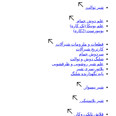
شیر توالت
علم دوش حمام
علم یونیکا (تک کاره)
یونیورست (2کاره)
قطعات و ملزومات شیرآلات
کارتریج شیرآلات
سردوش حمام
شلنگ دوش و توالت
علم شیر روشویی و ظرفشویی
پلاتور-سری شیر
پایه نگهدارنده شلنگ
شیر پیسوار
شیر پلاستیکی
فلاش تانک روکار