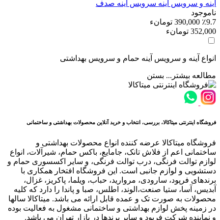
آینه و سرویس آینه
سرویس آینه صدف
ناموجود
٪9.7
390,000 تومانء
352,000 تومانء
انواع آینه و سرویس آینه حمام و سرویس بهداشتی
مطالعه بیشتر...
بستن
فروشگاه اینترنتی میتاکالا، بررسی، انتخاب و خرید آنلاین محصولات بهداشتی و ساختمانی
فروشگاه میتاکالا عرضه کننده انواع محصولات بهداشتی و
ساختمانی اعم از فلاش تانک، جامایع، باکس حمام، شیرآلات، انواع
لوازم توالت فرنگی، درب توالت فرنگی، و سایر اکسسوری حمام و
دستشویی و لوازم جانبی است. این فروشگاه افتخار همکاری با
برندهای فرپود، سارودی، مروارید، حباب، ویلما، پاکریز، غزال،
آبدیس، آسا، ستیا صنعت،الوند، اطلس، صبا و پاندا را دارد که کلیه
محصولات به صورت تک و عمده قابل ارائه می باشد. میتاکالا سالها
در زمینه پخش لوازم بهداشتی و ساختمانی مشغول به فعالیت بوده
و نماینده شرکت فرپود و سایر برندها در بازار تهران می باشد.