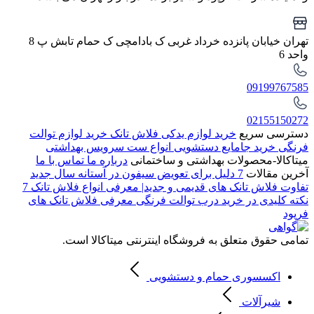
تهران خیابان پانزده خرداد غربی ک بادامچی ک حمام تابش پ 8
واحد 6
09199767585
02155150272
دسترسی سریع
خرید لوازم یدکی فلاش تانک
خرید لوازم توالت
فرنگی
خرید جامایع دستشویی
انواع ست سرویس بهداشتی
میتاکالا-محصولات بهداشتی و ساختمانی
درباره ما
تماس با ما
آخرین مقالات
7 دلیل برای تعویض سیفون در آستانه سال جدید
تفاوت فلاش تانک های قدیمی و جدید| معرفی انواع فلاش تانک
7
نکته کلیدی در خرید درب توالت فرنگی
معرفی فلاش تانک های
فرپود
تمامی حقوق متعلق به فروشگاه اینترنتی میتاکالا است.
اکسسوری حمام و دستشویی
شیرآلات