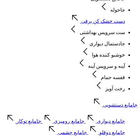
جاحوله
دست خشک کن برقی
ست سرویس بهداشتی
جادستمال دیواری
خوشبو کننده هوا
آینه و سرویس آینه
قفسه حمام
رخت آویز
جامایع دستشویی
جامایع دیواری
جامایع رومیزی
جامایع توکار
جامایع دوقلو
جامایع چشمی