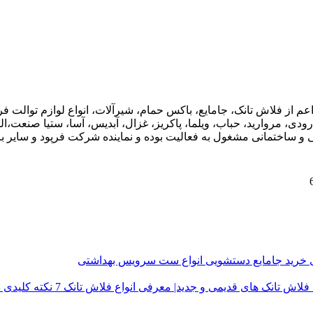
اعم از فلاش تانک، جامایع، باکس حمام، شیرآلات، انواع لوازم توال
ودی، مروارید، حباب، ویلما، پاکریز، غزال، آبدیس، آسا، ستیا صنعت،ال
ی و ساختمانی مشغول به فعالیت بوده و نماینده شرکت فرپود و سایر برن
ی
خرید جامایع دستشویی
انواع ست سرویس بهداشتی
فلاش تانک های قدیمی و جدید| معرفی انواع فلاش تانک
7 نکته کلیدی در خرید درب توالت فرنگی