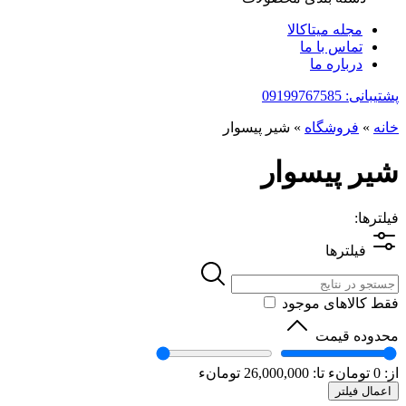
مجله میتاکالا
تماس با ما
درباره ما
پشتیبانی: 09199767585
خانه
»
فروشگاه
»
شیر پیسوار
شیر پیسوار
فیلترها:
فیلترها
فقط کالاهای موجود
محدوده قیمت
از:
0
تومانء
تا:
26,000,000
تومانء
اعمال فیلتر