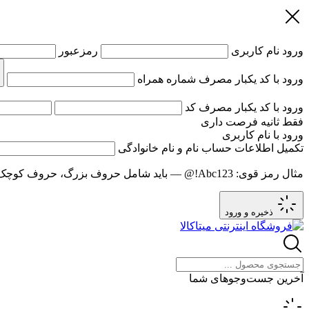
ورود
نام کاربری
رمزعبور
ورود با کد یکبار مصرف
شماره همراه
ورود با کد یکبار مصرف
کد
فقط
ثانیه فرصت داری
ورود با نام کاربری
تکمیل اطلاعات حساب
نام و نام خانوادگی
مثال رمز قوی:
Abc123!@
— باید شامل حروف بزرگ، حروف کوچک و عدد باشد و حد
ذخیره و ورود
آخرین جست‌وجوهای شما