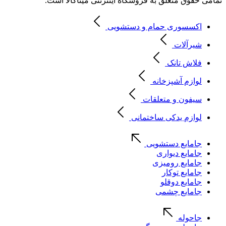
تمامی حقوق متعلق به فروشگاه اینترنتی میتاکالا است.
اکسسوری حمام و دستشویی
شیرآلات
فلاش تانک
لوازم آشپزخانه
سیفون و متعلقات
لوازم یدکی ساختمانی
جامایع دستشویی
جامایع دیواری
جامایع رومیزی
جامایع توکار
جامایع دوقلو
جامایع چشمی
جاحوله