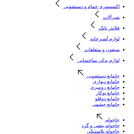
اکسسوری حمام و دستشویی
شیرآلات
فلاش تانک
لوازم آشپزخانه
سیفون و متعلقات
لوازم یدکی ساختمانی
جامایع دستشویی
جامایع دیواری
جامایع رومیزی
جامایع توکار
جامایع دوقلو
جامایع چشمی
جاحوله
جاحوله بیضی و گرد
جاحوله پلاستیکی