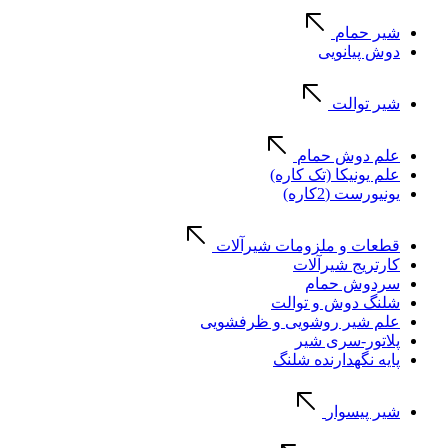
شیر حمام
دوش پیانویی
شیر توالت
علم دوش حمام
علم یونیکا (تک کاره)
یونیورست (2کاره)
قطعات و ملزومات شیرآلات
کارتریج شیرآلات
سردوش حمام
شلنگ دوش و توالت
علم شیر روشویی و ظرفشویی
پلاتور-سری شیر
پایه نگهدارنده شلنگ
شیر پیسوار