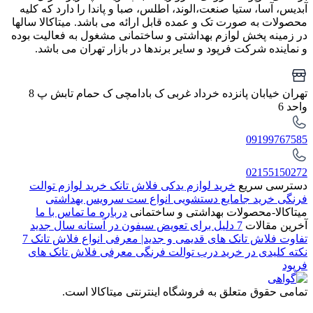
آبدیس، آسا، ستیا صنعت،الوند، اطلس، صبا و پاندا را دارد که کلیه
محصولات به صورت تک و عمده قابل ارائه می باشد. میتاکالا سالها
در زمینه پخش لوازم بهداشتی و ساختمانی مشغول به فعالیت بوده
و نماینده شرکت فرپود و سایر برندها در بازار تهران می باشد.
تهران خیابان پانزده خرداد غربی ک بادامچی ک حمام تابش پ 8
واحد 6
09199767585
02155150272
دسترسی سریع
خرید لوازم یدکی فلاش تانک
خرید لوازم توالت
فرنگی
خرید جامایع دستشویی
انواع ست سرویس بهداشتی
میتاکالا-محصولات بهداشتی و ساختمانی
درباره ما
تماس با ما
آخرین مقالات
7 دلیل برای تعویض سیفون در آستانه سال جدید
تفاوت فلاش تانک های قدیمی و جدید| معرفی انواع فلاش تانک
7
نکته کلیدی در خرید درب توالت فرنگی
معرفی فلاش تانک های
فرپود
تمامی حقوق متعلق به فروشگاه اینترنتی میتاکالا است.