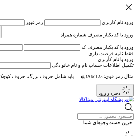
ورود
نام کاربری
رمزعبور
ورود با کد یکبار مصرف
شماره همراه
ورود با کد یکبار مصرف
کد
فقط
ثانیه فرصت داری
ورود با نام کاربری
تکمیل اطلاعات حساب
نام و نام خانوادگی
مثال رمز قوی:
Abc123!@
— باید شامل حروف بزرگ، حروف کوچک و عدد باشد و حد
ذخیره و ورود
آخرین جست‌وجوهای شما