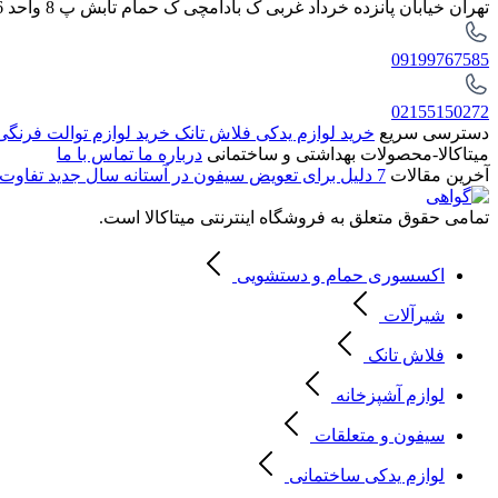
تهران خیابان پانزده خرداد غربی ک بادامچی ک حمام تابش پ 8 واحد 6
09199767585
02155150272
دسترسی سریع
خرید لوازم یدکی فلاش تانک
خرید لوازم توالت فرنگ
میتاکالا-محصولات بهداشتی و ساختمانی
درباره ما
تماس با ما
آخرین مقالات
7 دلیل برای تعویض سیفون در آستانه سال جدید
تفاوت 
تمامی حقوق متعلق به فروشگاه اینترنتی میتاکالا است.
اکسسوری حمام و دستشویی
شیرآلات
فلاش تانک
لوازم آشپزخانه
سیفون و متعلقات
لوازم یدکی ساختمانی