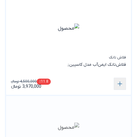
فلاش تانک
فلاش‌تانک ایمن‌آب مدل کاسپین;
4,500,000 تومانء
٪11.8
3,970,000 تومانء