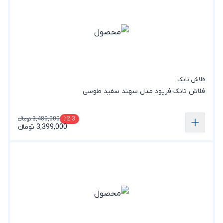
فلاش تانک
فلاش تانک فرپود مدل سهند سفید طوسی
3,480,000 تومانء
٪2.3
3,399,000 تومانء