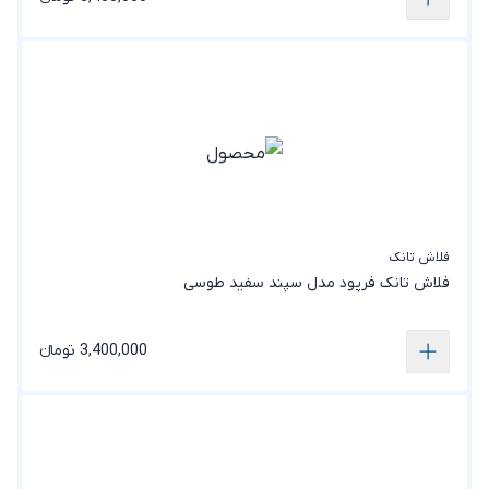
فلاش تانک
فلاش تانک فرپود مدل سپند سفید طوسی
3,400,000 تومانء