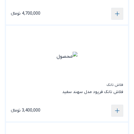
4,700,000 تومانء
فلاش تانک
فلاش تانک فرپود مدل سهند‌ سفید
3,400,000 تومانء