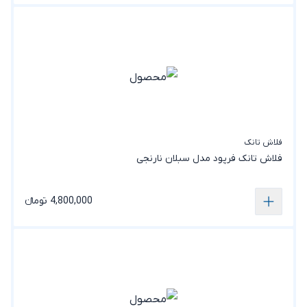
فلاش تانک
فلاش تانک فرپود مدل سبلان نارنجی
4,800,000 تومانء