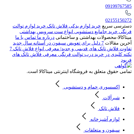
09199767585
02155150272
دسترسی سریع
خرید لوازم یدکی فلاش تانک
خرید لوازم توالت
فرنگی
خرید جامایع دستشویی
انواع ست سرویس بهداشتی
میتاکالا-محصولات بهداشتی و ساختمانی
درباره ما
تماس با ما
آخرین مقالات
7 دلیل برای تعویض سیفون در آستانه سال جدید
تفاوت فلاش تانک های قدیمی و جدید| معرفی انواع فلاش تانک
7
نکته کلیدی در خرید درب توالت فرنگی
معرفی فلاش تانک های
فرپود
تمامی حقوق متعلق به فروشگاه اینترنتی میتاکالا است.
اکسسوری حمام و دستشویی
شیرآلات
فلاش تانک
لوازم آشپزخانه
سیفون و متعلقات