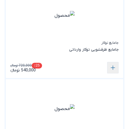
جامایع توکار
جامایع ظرفشویی توکار وارداتی
720,000 تومانء
٪25
540,000 تومانء