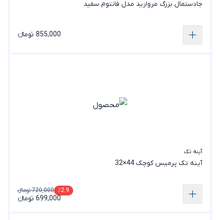
جادستمال‌ بزرگ مروارید مدل فانتوم سفید
855,000 تومانء
آینه تک
آینه تک پرمیس کوچک 44×32
720,000 تومانء
٪2.9
699,000 تومانء