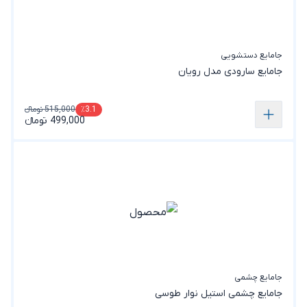
جامایع دستشویی
جامایع سارودی مدل رویان
515,000 تومانء
٪3.1
499,000 تومانء
جامایع چشمی
جامایع چشمی استیل نوار طوسی