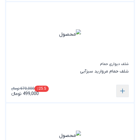
شلف دیواری حمام
شلف حمام مروارید سبزآبی
670,000 تومانء
٪25.5
499,000 تومانء