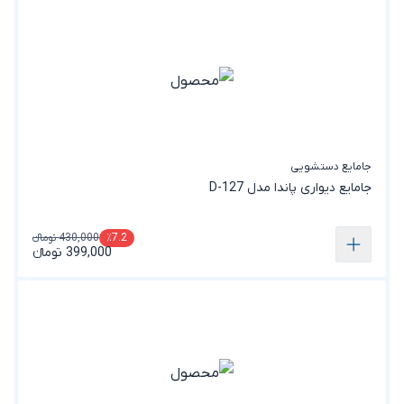
جامایع دستشویی
جامایع دیواری پاندا مدل D-127
430,000 تومانء
٪7.2
399,000 تومانء