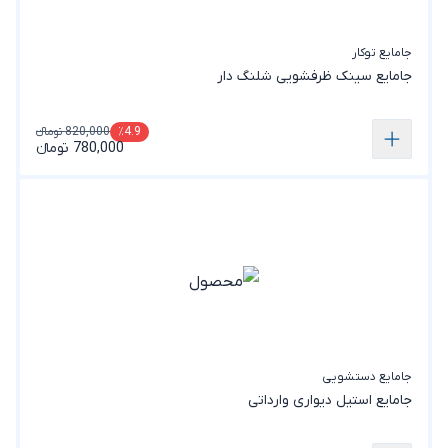
جامایع توکار
جامایع سینک ظرفشویی شلنگ دار
820,000 تومانء
٪4.9
780,000 تومانء
جامایع دستشویی
جامایع استیل دیواری وارداتی