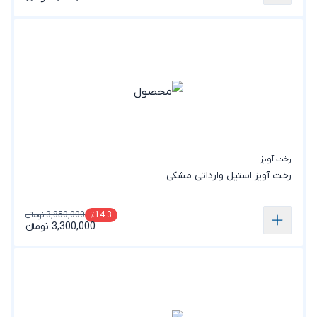
رخت آویز
رخت‌ آویز استیل وارداتی مشکی
3,850,000 تومانء
٪14.3
3,300,000 تومانء