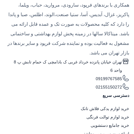
همکاری با برندهای فرپود، سارودی، مروارید، حباب، ویلما،
پاکریز، غزال، آبدیس، آسا، ستیا صنعت،الوند، اطلس، صبا و پاندا
را دارد که کلیه محصولات به صورت تک و عمده قابل ارائه می
باشد. میتاکالا سالها در زمینه پخش لوازم بهداشتی و ساختمانی
مشغول به فعالیت بوده و نماینده شرکت فرپود و سایر برندها در
بازار تهران می باشد.
تهران خیابان پانزده خرداد غربی ک بادامچی ک حمام تابش پ 8
واحد 6
09199767585
02155150272
دسترسی سریع
خرید لوازم یدکی فلاش تانک
خرید لوازم توالت فرنگی
خرید جامایع دستشویی
انواع ست سرویس بهداشتی