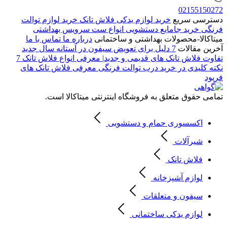
02155150272
دسترسی سریع
خرید لوازم یدکی فلاش تانک
خرید لوازم توالت
فرنگی
خرید جامایع دستشویی
انواع ست سرویس بهداشتی
میتاکالا-محصولات بهداشتی و ساختمانی
درباره ما
تماس با ما
آخرین مقالات
7 دلیل برای تعویض سیفون در آستانه سال جدید
تفاوت فلاش تانک های قدیمی و جدید| معرفی انواع فلاش تانک
7
نکته کلیدی در خرید درب توالت فرنگی
معرفی فلاش تانک های
فرپود
تمامی حقوق متعلق به فروشگاه اینترنتی میتاکالا است.
اکسسوری حمام و دستشویی
شیرآلات
فلاش تانک
لوازم آشپزخانه
سیفون و متعلقات
لوازم یدکی ساختمانی