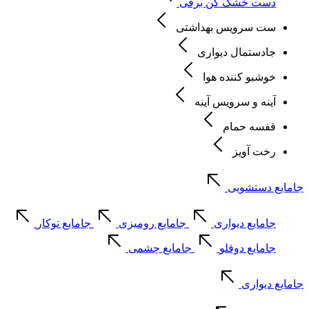
دست خشک کن برقی
ست سرویس بهداشتی
جادستمال دیواری
خوشبو کننده هوا
آینه و سرویس آینه
قفسه حمام
رخت آویز
جامایع دستشویی
جامایع دیواری
جامایع رومیزی
جامایع توکار
جامایع دوقلو
جامایع چشمی
جامایع دیواری