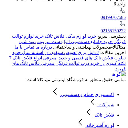
واحد 6
09199767585
02155150272
دسترسی سریع
خرید لوازم یدکی فلاش تانک
خرید لوازم توالت
فرنگی
خرید جامایع دستشویی
انواع ست سرویس بهداشتی
میتاکالا-محصولات بهداشتی و ساختمانی
درباره ما
تماس با ما
آخرین مقالات
7 دلیل برای تعویض سیفون در آستانه سال جدید
تفاوت فلاش تانک های قدیمی و جدید| معرفی انواع فلاش تانک
7
نکته کلیدی در خرید درب توالت فرنگی
معرفی فلاش تانک های
فرپود
تمامی حقوق متعلق به فروشگاه اینترنتی میتاکالا است.
اکسسوری حمام و دستشویی
شیرآلات
فلاش تانک
لوازم آشپزخانه