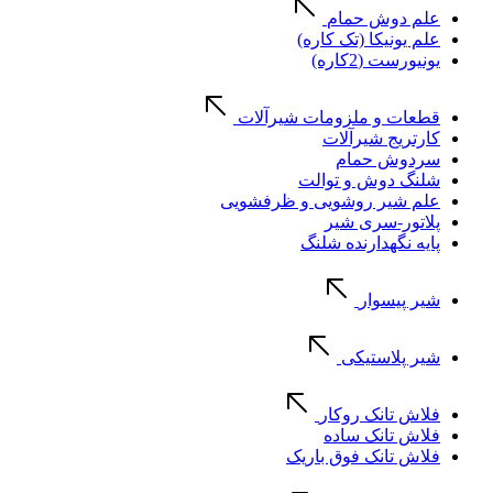
علم دوش حمام
علم یونیکا (تک کاره)
یونیورست (2کاره)
قطعات و ملزومات شیرآلات
کارتریج شیرآلات
سردوش حمام
شلنگ دوش و توالت
علم شیر روشویی و ظرفشویی
پلاتور-سری شیر
پایه نگهدارنده شلنگ
شیر پیسوار
شیر پلاستیکی
فلاش تانک روکار
فلاش تانک ساده
فلاش تانک فوق باریک