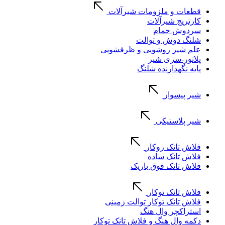
قطعات و ملزومات شیرآلات
کارتریج شیرآلات
سردوش حمام
شلنگ دوش و توالت
علم شیر روشویی و ظرفشویی
پلاتور-سری شیر
پایه نگهدارنده شلنگ
شیر پیسوار
شیر پلاستیکی
فلاش تانک روکار
فلاش تانک ساده
فلاش تانک فوق باریک
فلاش تانک توکار
فلاش تانک توکار توالت زمینی
استراکچر وال هنگ
دکمه وال هنگ و فلاش تانک توکار