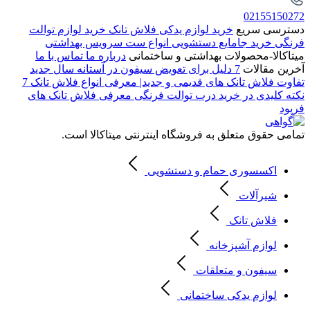
02155150272
دسترسی سریع
خرید لوازم یدکی فلاش تانک
خرید لوازم توالت
فرنگی
خرید جامایع دستشویی
انواع ست سرویس بهداشتی
میتاکالا-محصولات بهداشتی و ساختمانی
درباره ما
تماس با ما
آخرین مقالات
7 دلیل برای تعویض سیفون در آستانه سال جدید
تفاوت فلاش تانک های قدیمی و جدید| معرفی انواع فلاش تانک
7
نکته کلیدی در خرید درب توالت فرنگی
معرفی فلاش تانک های
فرپود
تمامی حقوق متعلق به فروشگاه اینترنتی میتاکالا است.
اکسسوری حمام و دستشویی
شیرآلات
فلاش تانک
لوازم آشپزخانه
سیفون و متعلقات
لوازم یدکی ساختمانی