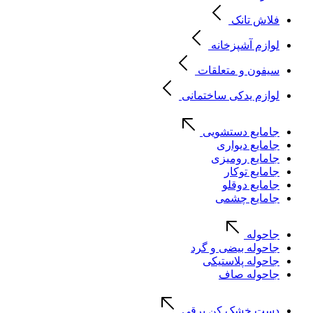
فلاش تانک
لوازم آشپزخانه
سیفون و متعلقات
لوازم یدکی ساختمانی
جامایع دستشویی
جامایع دیواری
جامایع رومیزی
جامایع توکار
جامایع دوقلو
جامایع چشمی
جاحوله
جاحوله بیضی و گرد
جاحوله پلاستیکی
جاحوله صاف
دست خشک کن برقی