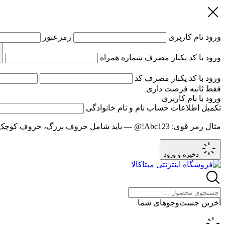
ورود
نام کاربری
رمزعبور
ورود با کد یکبار مصرف
شماره همراه
ورود با کد یکبار مصرف
کد
فقط
ثانیه فرصت داری
ورود با نام کاربری
تکمیل اطلاعات حساب
نام و نام خانوادگی
مثال رمز قوی:
Abc123!@
— باید شامل حروف بزرگ، حروف کوچک و عدد باشد و حد
ذخیره و ورود
آخرین جست‌وجوهای شما