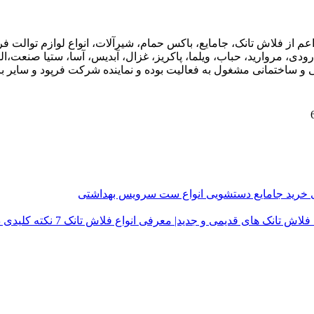
اعم از فلاش تانک، جامایع، باکس حمام، شیرآلات، انواع لوازم توال
ودی، مروارید، حباب، ویلما، پاکریز، غزال، آبدیس، آسا، ستیا صنعت،ال
ی و ساختمانی مشغول به فعالیت بوده و نماینده شرکت فرپود و سایر برن
ی
خرید جامایع دستشویی
انواع ست سرویس بهداشتی
فلاش تانک های قدیمی و جدید| معرفی انواع فلاش تانک
7 نکته کلیدی در خرید درب توالت فرنگی