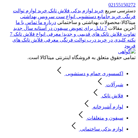
02155150272
دسترسی سریع
خرید لوازم یدکی فلاش تانک
خرید لوازم توالت
فرنگی
خرید جامایع دستشویی
انواع ست سرویس بهداشتی
میتاکالا-محصولات بهداشتی و ساختمانی
درباره ما
تماس با ما
آخرین مقالات
7 دلیل برای تعویض سیفون در آستانه سال جدید
تفاوت فلاش تانک های قدیمی و جدید| معرفی انواع فلاش تانک
7
نکته کلیدی در خرید درب توالت فرنگی
معرفی فلاش تانک های
فرپود
تمامی حقوق متعلق به فروشگاه اینترنتی میتاکالا است.
اکسسوری حمام و دستشویی
شیرآلات
فلاش تانک
لوازم آشپزخانه
سیفون و متعلقات
لوازم یدکی ساختمانی