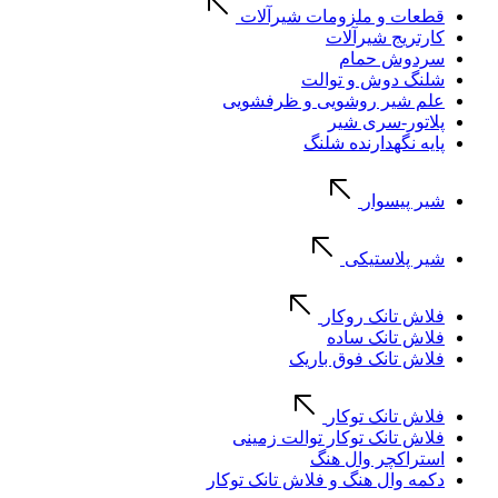
قطعات و ملزومات شیرآلات
کارتریج شیرآلات
سردوش حمام
شلنگ دوش و توالت
علم شیر روشویی و ظرفشویی
پلاتور-سری شیر
پایه نگهدارنده شلنگ
شیر پیسوار
شیر پلاستیکی
فلاش تانک روکار
فلاش تانک ساده
فلاش تانک فوق باریک
فلاش تانک توکار
فلاش تانک توکار توالت زمینی
استراکچر وال هنگ
دکمه وال هنگ و فلاش تانک توکار