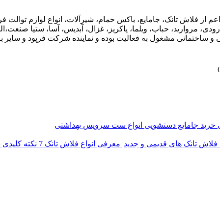
اعم از فلاش تانک، جامایع، باکس حمام، شیرآلات، انواع لوازم توال
ودی، مروارید، حباب، ویلما، پاکریز، غزال، آبدیس، آسا، ستیا صنعت،ال
ی و ساختمانی مشغول به فعالیت بوده و نماینده شرکت فرپود و سایر برن
ی
خرید جامایع دستشویی
انواع ست سرویس بهداشتی
فلاش تانک های قدیمی و جدید| معرفی انواع فلاش تانک
7 نکته کلیدی در خرید درب توالت فرنگی