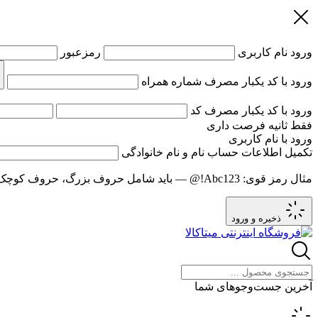
ورود
نام کاربری
رمزعبور
ورود با کد یکبار مصرف
شماره همراه
ورود با کد یکبار مصرف
کد
فقط
ثانیه فرصت داری
ورود با نام کاربری
تکمیل اطلاعات حساب
نام و نام خانوادگی
مثال رمز قوی:
Abc123!@
— باید شامل حروف بزرگ، حروف کوچک و عدد باشد و حد
ذخیره و ورود
آخرین جست‌وجوهای شما