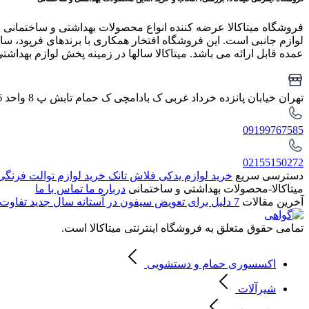
فروشگاه میتاکالا عرضه کننده انواع محصولات بهداشتی و ساختمانی 
لوازم جانبی است. این فروشگاه افتخار همکاری با برندهای فرپود، سار
عمده قابل ارائه می باشد. میتاکالا سالها در زمینه پخش لوازم بهداشت
تهران خیابان پانزده خرداد غربی ک بادامچی ک حمام تابش پ 8 واحد 6
09199767585
02155150272
دسترسی سریع
خرید لوازم یدکی فلاش تانک
خرید لوازم توالت فرنگ
میتاکالا-محصولات بهداشتی و ساختمانی
درباره ما
تماس با ما
آخرین مقالات
7 دلیل برای تعویض سیفون در آستانه سال جدید
تفاوت 
تمامی حقوق متعلق به فروشگاه اینترنتی میتاکالا است.
اکسسوری حمام و دستشویی
شیرآلات