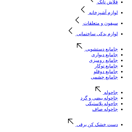
فلاش تانک
لوازم آشپزخانه
سیفون و متعلقات
لوازم یدکی ساختمانی
جامایع دستشویی
جامایع دیواری
جامایع رومیزی
جامایع توکار
جامایع دوقلو
جامایع چشمی
جاحوله
جاحوله بیضی و گرد
جاحوله پلاستیکی
جاحوله صاف
دست خشک کن برقی