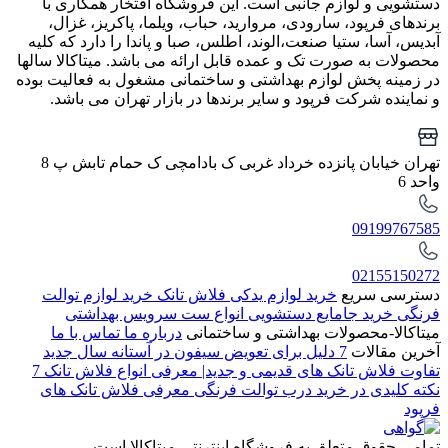
دستشویی و لوازم جانبی است. این فروشگاه افتخار همکاری با
برندهای فرپود، سارودی، مروارید، حباب، ویلما، پاکریز، غزال،
آبدیس، آسا، ستیا صنعت،الوند، اطلس، صبا و پاندا را دارد که کلیه
محصولات به صورت تک و عمده قابل ارائه می باشد. میتاکالا سالها
در زمینه پخش لوازم بهداشتی و ساختمانی مشغول به فعالیت بوده
و نماینده شرکت فرپود و سایر برندها در بازار تهران می باشد.
تهران خیابان پانزده خرداد غربی ک بادامچی ک حمام تابش پ 8
واحد 6
09199767585
02155150272
دسترسی سریع
خرید لوازم یدکی فلاش تانک
خرید لوازم توالت
فرنگی
خرید جامایع دستشویی
انواع ست سرویس بهداشتی
میتاکالا-محصولات بهداشتی و ساختمانی
درباره ما
تماس با ما
آخرین مقالات
7 دلیل برای تعویض سیفون در آستانه سال جدید
تفاوت فلاش تانک های قدیمی و جدید| معرفی انواع فلاش تانک
7
نکته کلیدی در خرید درب توالت فرنگی
معرفی فلاش تانک های
فرپود
تمامی حقوق متعلق به فروشگاه اینترنتی میتاکالا است.