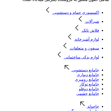
اکسسوری حمام و دستشویی
شیرآلات
فلاش تانک
لوازم آشپزخانه
سیفون و متعلقات
لوازم یدکی ساختمانی
جامایع دستشویی
جامایع دیواری
جامایع رومیزی
جامایع توکار
جامایع دوقلو
جامایع چشمی
جاحوله