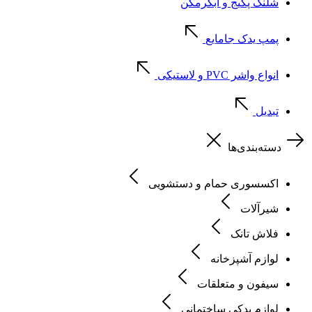
شلنگ پکیج و آبگرمکن
پمپ یدک جامایع
انواع واشر PVC و لاستیکی
تبدیل
دسته‌بندی‌ها
اکسسوری حمام و دستشویی
شیرآلات
فلاش تانک
لوازم آشپزخانه
سیفون و متعلقات
لوازم یدکی ساختمانی