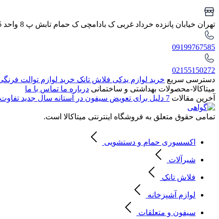
تهران خیابان پانزده خرداد غربی ک بادامچی ک حمام تابش پ 8 واحد 6
09199767585
02155150272
دسترسی سریع
خرید لوازم یدکی فلاش تانک
خرید لوازم توالت فرنگ
میتاکالا-محصولات بهداشتی و ساختمانی
درباره ما
تماس با ما
آخرین مقالات
7 دلیل برای تعویض سیفون در آستانه سال جدید
تفاوت 
تمامی حقوق متعلق به فروشگاه اینترنتی میتاکالا است.
اکسسوری حمام و دستشویی
شیرآلات
فلاش تانک
لوازم آشپزخانه
سیفون و متعلقات