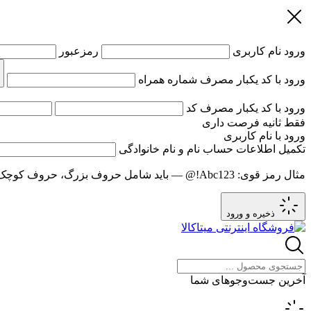
ورود
نام کاربری
رمزعبور
ورود با کد یکبار مصرف
شماره همراه
ورود با کد یکبار مصرف
کد
فقط
ثانیه فرصت داری
ورود با نام کاربری
تکمیل اطلاعات حساب
نام و نام خانوادگی
مثال رمز قوی:
Abc123!@
— باید شامل حروف بزرگ، حروف کوچک و عدد باشد و حد
ذخیره و ورود
آخرین جست‌وجوهای شما