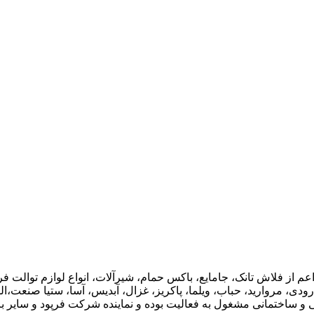
اعم از فلاش تانک، جامایع، باکس حمام، شیرآلات، انواع لوازم توال
ودی، مروارید، حباب، ویلما، پاکریز، غزال، آبدیس، آسا، ستیا صنعت،ال
ی و ساختمانی مشغول به فعالیت بوده و نماینده شرکت فرپود و سایر برن