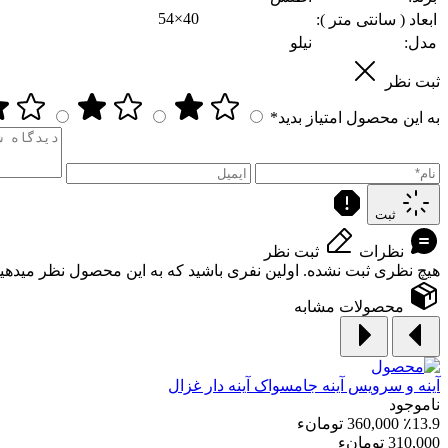
54×40
ابعاد ( سانتی متر ):
مدل:
نیلو
ثبت نظر
به این محصول امتیاز بدید*
ثبت
نظرات
ثبت نظر
هیچ نظری ثبت نشده. اولین نفری باشید که به این محصول نظر میدهید
محصولات مشابه
آینه و سرویس آینه
جامسواک آینه دار غزال
ناموجود
٪13.9
360,000 تومانء
310,000 تومانء