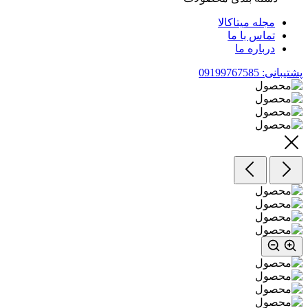
مجله میتاکالا
تماس با ما
درباره ما
پشتیبانی: 09199767585