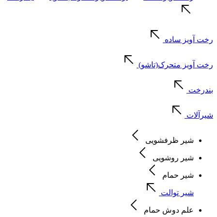
رخت آویز ساده
رخت آویز متحرک(تاشو)
بندرخت
شیرآلات
شیر ظرفشویی
شیر روشویی
شیر حمام
شیر توالت
علم دوش حمام