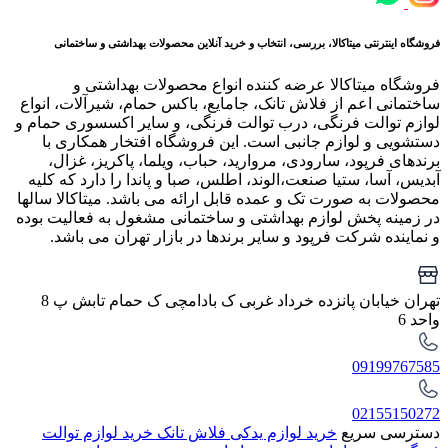
فروشگاه اینترنتی میتاکالا، بررسی، انتخاب و خرید آنلاین محصولات بهداشتی و ساختمانی
فروشگاه میتاکالا عرضه کننده انواع محصولات بهداشتی و
ساختمانی اعم از فلاش تانک، جامایع، باکس حمام، شیرآلات، انواع
لوازم توالت فرنگی، درب توالت فرنگی، و سایر اکسسوری حمام و
دستشویی و لوازم جانبی است. این فروشگاه افتخار همکاری با
برندهای فرپود، سارودی، مروارید، حباب، ویلما، پاکریز، غزال،
آبدیس، آسا، ستیا صنعت،الوند، اطلس، صبا و پاندا را دارد که کلیه
محصولات به صورت تک و عمده قابل ارائه می باشد. میتاکالا سالها
در زمینه پخش لوازم بهداشتی و ساختمانی مشغول به فعالیت بوده
و نماینده شرکت فرپود و سایر برندها در بازار تهران می باشد.
تهران خیابان پانزده خرداد غربی ک بادامچی ک حمام تابش پ 8
واحد 6
09199767585
02155150272
دسترسی سریع
خرید لوازم یدکی فلاش تانک
خرید لوازم توالت