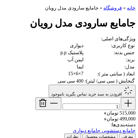
خانه
»
فروشگاه
»
جامایع سارودی مدل رویان
جامایع سارودی مدل رویان
ویژگی‌های اصلی:
نوع کاربری:
دیواری
جنس بدنه:
پلاستیک p.p
برند:
ایمن آب
مدل:
ایما
7×6×15
ابعاد ( سانتی متر ):
گنجایش ( سی سی/ لیتر):
400 سی سی
افزودن به سبد خرید
تماس بگیرید
ناموجود
515,000 تومانء
499,000 تومانء
دسته‌بندی‌ها:
جامایع دستشویی
جامایع دیواری
معرفی
مشخصات محصول
نظرات