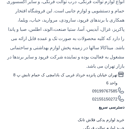
انواع لوازم توالت فرنگی، درب توالت فرنگی، و سایر اکسسوری
حمام و دستشویی و لوازم جانبی است. این فروشگاه افتخار
همکاری با برندهای فرپود، سارودی، مروارید، حباب، ویلما،
پاکریز، غزال، آبدیس، آسا، ستیا صنعت،الوند، اطلس، صبا و پاندا
را دارد که کلیه محصولات به صورت تک و عمده قابل ارائه می
باشد. میتاکالا سالها در زمینه پخش لوازم بهداشتی و ساختمانی
مشغول به فعالیت بوده و نماینده شرکت فرپود و سایر برندها در
بازار تهران می باشد.
تهران خیابان پانزده خرداد غربی ک بادامچی ک حمام تابش پ 8
واحد 6
09199767585
02155150272
دسترسی سریع
خرید لوازم یدکی فلاش تانک
خرید لوازم توالت فرنگی