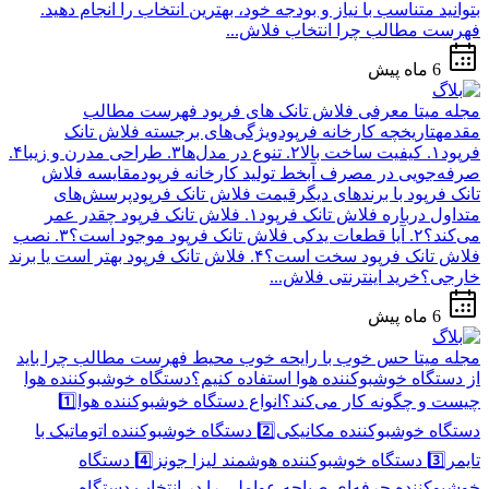
بتوانید متناسب با نیاز و بودجه خود، بهترین انتخاب را انجام دهید.
فهرست مطالب چرا انتخاب فلاش...
6 ماه پیش
مجله میتا
معرفی فلاش تانک های فرپود
فهرست مطالب
مقدمهتاریخچه کارخانه فرپودویژگی‌های برجسته فلاش تانک
فرپود۱. کیفیت ساخت بالا۲. تنوع در مدل‌ها۳. طراحی مدرن و زیبا۴.
صرفه‌جویی در مصرف آبخط تولید کارخانه فرپودمقایسه فلاش
تانک فرپود با برندهای دیگرقیمت فلاش تانک فرپودپرسش‌های
متداول درباره فلاش تانک فرپود۱. فلاش تانک فرپود چقدر عمر
می‌کند؟۲. آیا قطعات یدکی فلاش تانک فرپود موجود است؟۳. نصب
فلاش تانک فرپود سخت است؟۴. فلاش تانک فرپود بهتر است یا برند
خارجی؟خرید اینترنتی فلاش...
6 ماه پیش
مجله میتا
حس خوب با رایحه خوب محیط
فهرست مطالب چرا باید
از دستگاه خوشبوکننده هوا استفاده کنیم؟دستگاه خوشبوکننده هوا
چیست و چگونه کار می‌کند؟انواع دستگاه خوشبوکننده هوا1️⃣
دستگاه خوشبوکننده مکانیکی2️⃣ دستگاه خوشبوکننده اتوماتیک با
تایمر3️⃣ دستگاه خوشبوکننده هوشمند لیزا جونز4️⃣ دستگاه
خوشبوکننده حرفه‌ای صباچه عواملی را در انتخاب دستگاه