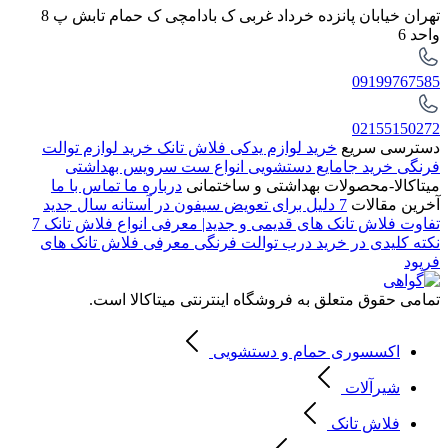
تهران خیابان پانزده خرداد غربی ک بادامچی ک حمام تابش پ 8
واحد 6
09199767585
02155150272
دسترسی سریع
خرید لوازم یدکی فلاش تانک
خرید لوازم توالت
فرنگی
خرید جامایع دستشویی
انواع ست سرویس بهداشتی
میتاکالا-محصولات بهداشتی و ساختمانی
درباره ما
تماس با ما
آخرین مقالات
7 دلیل برای تعویض سیفون در آستانه سال جدید
تفاوت فلاش تانک های قدیمی و جدید| معرفی انواع فلاش تانک
7
نکته کلیدی در خرید درب توالت فرنگی
معرفی فلاش تانک های
فرپود
تمامی حقوق متعلق به فروشگاه اینترنتی میتاکالا است.
اکسسوری حمام و دستشویی
شیرآلات
فلاش تانک