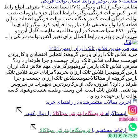
مقایسه 5 مدل بوگیر و رابط اتصال توالت فرنگی
مقایسه بوگیر ژله‌ای و بوگیر PVC ستیا صنعت + معرفی انواع رابط
تغییر آکس توالت فرنگی بوگیر یا رابط اتصال جزء ملزومات نصب
توالت فرنگی است که در هنگام نصب توالت فرنگی قطعات به این
قطعه که انواع مختلفی دارد نیاز پیدا خواهید کرد. بوگیر ژله‌ای یا
بوگیر PVC ستیا صنعت؟ در این مقاله به مقایسه کامل این دو
می‌پردازیم و بهترین رابط اتصال برای تغییر آکس توالت فرنگی را...
معرفی بهترین فلاش تانک ارزان | بهمن 1404
خرید فلاش تانک ارزان پارس گروهه؛ انتخابی اقتصادی و کاربردی
فهرست مطالب فلاش تانک ارزان چیست و چرا طرفدار دارد؟
معرفی فلاش تانک پارس گروههویژگی‌های مهم فلاش تانک ارزان
پارس گروههچرا فلاش تانک ارزان بخریم؟مزایای خرید فلاش تانک
پارس گروهه از میتاکالاجمع‌بندیفلاش تانک ارزان چیست و چرا
طرفدار دارد؟ امروزه یکی از پرکاربردترین تجهیزات در سرویس
بهداشتی، فلاش تانک است. این وسیله وظیفه شست‌وشوی کاسه
توالت را بر عهده دارد و...
آخرین مقالات منتشرشده در راهنمای خرید
اینستاگرام
فروشگاه اینترنتی میتاکالا
را دنبال کنید.
mitakalaa
ارتباط مستقیم با
فروشگاه اینترنتی میتاکالا
989199767585