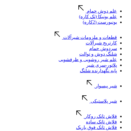
علم دوش حمام
علم یونیکا (تک کاره)
یونیورست (2کاره)
قطعات و ملزومات شیرآلات
کارتریج شیرآلات
سردوش حمام
شلنگ دوش و توالت
علم شیر روشویی و ظرفشویی
پلاتور-سری شیر
پایه نگهدارنده شلنگ
شیر پیسوار
شیر پلاستیکی
فلاش تانک روکار
فلاش تانک ساده
فلاش تانک فوق باریک