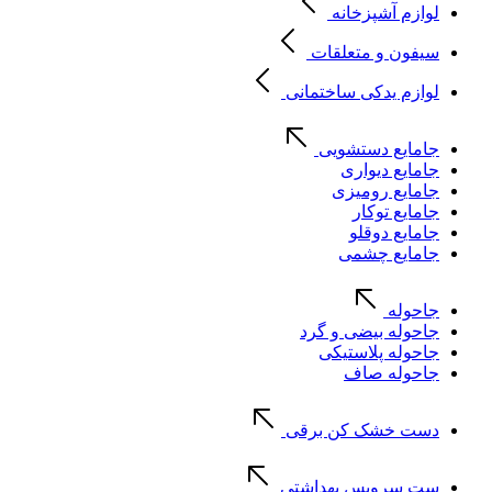
لوازم آشپزخانه
سیفون و متعلقات
لوازم یدکی ساختمانی
جامایع دستشویی
جامایع دیواری
جامایع رومیزی
جامایع توکار
جامایع دوقلو
جامایع چشمی
جاحوله
جاحوله بیضی و گرد
جاحوله پلاستیکی
جاحوله صاف
دست خشک کن برقی
ست سرویس بهداشتی