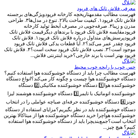
معرفی فلاش تانک های فرپود
فهرست مطالب مقدمهتاریخچه کارخانه فرپودویژگی‌های برجسته
فلاش تانک فرپود۱. کیفیت ساخت بالا۲. تنوع در مدل‌ها۳. طراحی
مدرن و زیبا۴. صرفه‌جویی در مصرف آبخط تولید کارخانه
فرپودمقایسه فلاش تانک فرپود با برندهای دیگرقیمت فلاش تانک
فرپودپرسش‌های متداول درباره فلاش تانک فرپود۱. فلاش تانک
فرپود چقدر عمر می‌کند؟۲. آیا قطعات یدکی فلاش تانک فرپود
موجود است؟۳. نصب فلاش تانک فرپود سخت است؟۴. فلاش تانک
فرپود بهتر است یا برند خارجی؟خرید اینترنتی فلاش...
حس خوب با رایحه خوب محیط
فهرست مطالب چرا باید از دستگاه خوشبوکننده هوا استفاده کنیم؟
دستگاه خوشبوکننده هوا چیست و چگونه کار می‌کند؟انواع دستگاه
خوشبوکننده هوا1️⃣ دستگاه خوشبوکننده مکانیکی2️⃣ دستگاه
خوشبوکننده اتوماتیک با تایمر3️⃣ دستگاه خوشبوکننده هوشمند لیزا
جونز4️⃣ دستگاه خوشبوکننده حرفه‌ای صباچه عواملی را در انتخاب
دستگاه خوشبوکننده باید در نظر بگیریم؟مزایای استفاده از دستگاه
خوشبوکننده هواچرا خرید دستگاه خوشبوکننده هوا از میتاکالا بهترین
انتخاب است؟جمع‌بندیچرا باید از دستگاه خوشبوکننده هوا استفاده
کنیم؟ هیچ چیز...