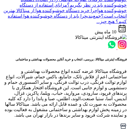
خوشبوکننده باید در نظر بگیریم؟مزایای استفاده از دستگاه
خوشبوکننده هواچرا خرید دستگاه خوشبوکننده هوا از میتاکالا بهترین
انتخاب است؟جمع‌بندیچرا باید از دستگاه خوشبوکننده هوا استفاده
کنیم؟ هیچ چیز...
10 ماه پیش
فروشگاه اینترنتی میتاکالا، بررسی، انتخاب و خرید آنلاین محصولات بهداشتی و ساختمانی
فروشگاه میتاکالا عرضه کننده انواع محصولات بهداشتی و
ساختمانی اعم از فلاش تانک، جامایع، باکس حمام، شیرآلات، انواع
لوازم توالت فرنگی، درب توالت فرنگی، و سایر اکسسوری حمام و
دستشویی و لوازم جانبی است. این فروشگاه افتخار همکاری با
برندهای فرپود، سارودی، مروارید، حباب، ویلما، پاکریز، غزال،
آبدیس، آسا، ستیا صنعت،الوند، اطلس، صبا و پاندا را دارد که کلیه
محصولات به صورت تک و عمده قابل ارائه می باشد. میتاکالا سالها
در زمینه پخش لوازم بهداشتی و ساختمانی مشغول به فعالیت بوده
و نماینده شرکت فرپود و سایر برندها در بازار تهران می باشد.