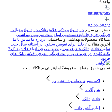
واحد 6
09199767585
02155150272
دسترسی سریع
خرید لوازم یدکی فلاش تانک
خرید لوازم توالت
فرنگی
خرید جامایع دستشویی
انواع ست سرویس بهداشتی
میتاکالا-محصولات بهداشتی و ساختمانی
درباره ما
تماس با ما
آخرین مقالات
7 دلیل برای تعویض سیفون در آستانه سال جدید
تفاوت فلاش تانک های قدیمی و جدید| معرفی انواع فلاش تانک
7
نکته کلیدی در خرید درب توالت فرنگی
معرفی فلاش تانک های
فرپود
تمامی حقوق متعلق به فروشگاه اینترنتی میتاکالا است.
اکسسوری حمام و دستشویی
شیرآلات
فلاش تانک
لوازم آشپزخانه