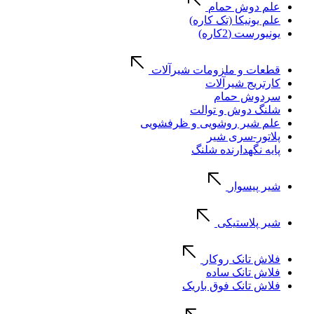
علم دوش حمام
علم یونیکا (تک کاره)
یونیورست (2کاره)
قطعات و ملزومات شیرآلات
کارتریج شیرآلات
سردوش حمام
شلنگ دوش و توالت
علم شیر روشویی و ظرفشویی
پلاتور-سری شیر
پایه نگهدارنده شلنگ
شیر پیسوار
شیر پلاستیکی
فلاش تانک روکار
فلاش تانک ساده
فلاش تانک فوق باریک