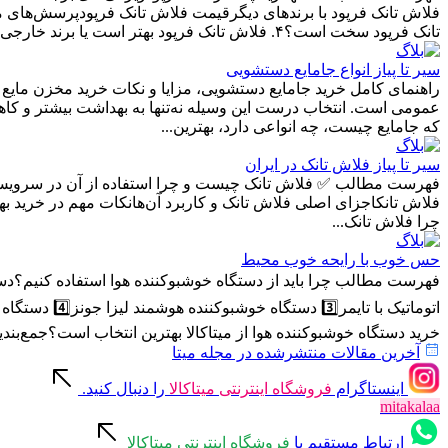
تانک فرپود سخت است؟۴. فلاش تانک فرپود بهتر است یا برند خارجی؟خرید اینترنتی فلاش...
سیر تا پیاز انواع جامایع دستشویی
راهنمای کامل خرید جامایع دستشویی، مزایا و نکات خرید مخزن مایع 
عمومی است. انتخاب درست این وسیله نه‌تنها به بهداشت بیشتر و کا
که جامایع چیست، چه انواعی دارد، بهترین...
سیر تا پیاز فلاش تانک در ایران
چرا فلاش تانک...
حس خوب با رایحه خوب محیط
اتوماتیک با
خرید دستگاه خوشبوکننده هوا از میتاکالا بهترین انتخاب است؟جمع‌بندیچ
آخرین مقالات منتشرشده در مجله میتا
اینستاگرام
فروشگاه اینترنتی میتاکالا
را دنبال کنید.
mitakalaa
ارتباط مستقیم با
فروشگاه اینترنتی میتاکالا