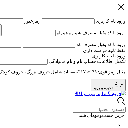
ورود
نام کاربری
رمزعبور
ورود با کد یکبار مصرف
شماره همراه
ورود با کد یکبار مصرف
کد
فقط
ثانیه فرصت داری
ورود با نام کاربری
تکمیل اطلاعات حساب
نام و نام خانوادگی
مثال رمز قوی:
Abc123!@
— باید شامل حروف بزرگ، حروف کوچک و عدد باشد و حد
ذخیره و ورود
آخرین جست‌وجوهای شما