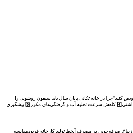
روشویی را در خانه‌تکانی تعویض کنید”چرا در خانه تکانی پایان سال باید سیفون روشویی را
تعویض کنیم؟1️⃣ تجمع رسوب و جرم در جداره خرطومی سیفون2️⃣ افزایش میکروب‌ها و آلودگی پنهان3️⃣ ایجاد بوی نامطبوع در سرویس بهداشتی4️⃣ کاهش سرعت تخلیه آب و گرفتگی‌های مکرر5️⃣ پیشگیری
فهرست مطالب مقدمهتاریخچه کارخانه فرپودویژگی‌های برجسته فلاش تانک فرپود۱. کیفیت ساخت بالا۲. تنوع در مدل‌ها۳. طراحی مدرن و زیبا۴. صرفه‌جویی در مصرف آبخط تولید کارخانه فرپودمقایسه