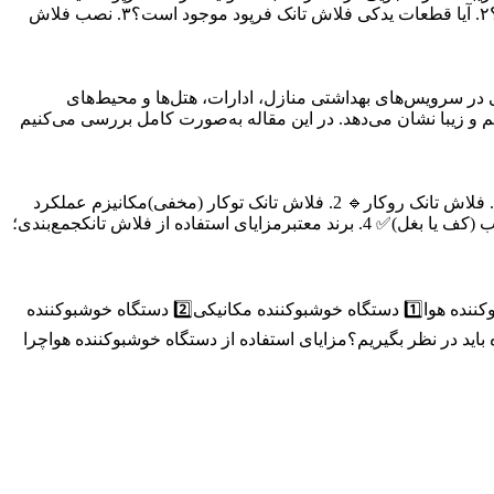
فلاش تانک فرپود با برندهای دیگرقیمت فلاش تانک فرپودپرسش‌های متداول درباره فلاش تانک فرپود۱. فلاش تانک فرپود چقدر عمر می‌کند؟۲. آیا قطعات یدکی فلاش تانک فرپود موجود است؟۳. نصب فلاش
 در سرویس‌های بهداشتی منازل، ادارات، هتل‌ها و محیط‌های
و زیبا نشان می‌دهد. در این مقاله به‌صورت کامل بررسی می‌کنیم
فهرست مطالب ✅ فلاش تانک چیست و چرا استفاده از آن در سرویس بهداشتی ضروری است؟ انواع فلاش تانک و تفاوت‌ عملکرد آن‌ها🔹 1. فلاش تانک روکار🔹 2. فلاش تانک توکار (مخفی)مکانیزم عملکرد
فلاش تانکاجزای اصلی فلاش تانک و کاربرد آن‌هانکات مهم در خرید بهترین فلاش تانک✅ 1. جنس بدنه✅ 2. حجم مخزن آب✅ 3. نوع ورودی آب (کف یا بغل)✅ 4. برند معتبرمزایای استفاده از فلاش تانکجمع‌بندی؛
فهرست مطالب چرا باید از دستگاه خوشبوکننده هوا استفاده کنیم؟دستگاه خوشبوکننده هوا چیست و چگونه کار می‌کند؟انواع دستگاه خوشبوکننده هوا1️⃣ دستگاه خوشبوکننده مکانیکی2️⃣ دستگاه خوشبوکننده
 انتخاب دستگاه خوشبوکننده باید در نظر بگیریم؟مزایای استفاده از دستگاه خوشبوکننده هواچرا