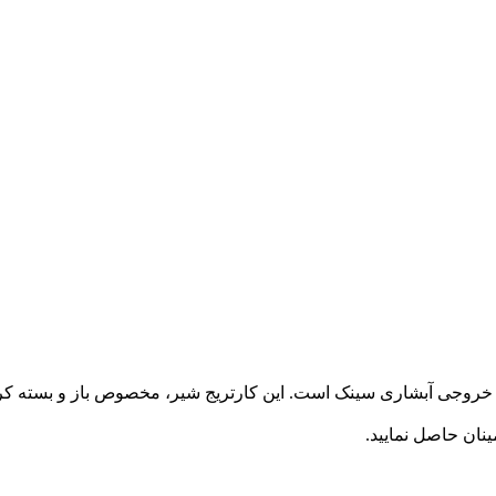
 35 با 3 خروجی برای سرد و گرم و خروجی آبشاری سینک است. این کارتریج شیر، مخصوص ب
نان حاصل نمایید.