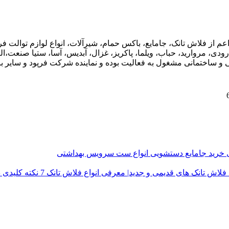
اعم از فلاش تانک، جامایع، باکس حمام، شیرآلات، انواع لوازم توال
ودی، مروارید، حباب، ویلما، پاکریز، غزال، آبدیس، آسا، ستیا صنعت،ال
ی و ساختمانی مشغول به فعالیت بوده و نماینده شرکت فرپود و سایر برن
ی
خرید جامایع دستشویی
انواع ست سرویس بهداشتی
فلاش تانک های قدیمی و جدید| معرفی انواع فلاش تانک
7 نکته کلیدی در خرید درب توالت فرنگی