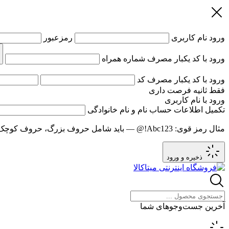
ورود
نام کاربری
رمزعبور
ورود با کد یکبار مصرف
شماره همراه
ورود با کد یکبار مصرف
کد
فقط
ثانیه فرصت داری
ورود با نام کاربری
تکمیل اطلاعات حساب
نام و نام خانوادگی
مثال رمز قوی:
Abc123!@
— باید شامل حروف بزرگ، حروف کوچک و عدد باشد و حد
ذخیره و ورود
آخرین جست‌وجوهای شما