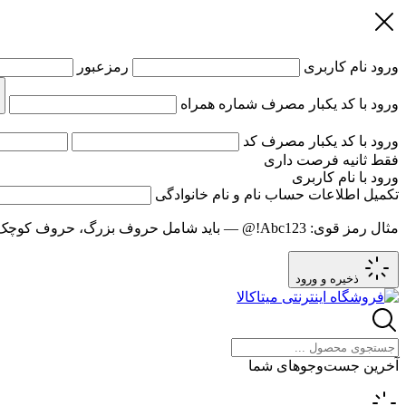
ورود
نام کاربری
رمزعبور
ورود با کد یکبار مصرف
شماره همراه
ورود با کد یکبار مصرف
کد
فقط
ثانیه فرصت داری
ورود با نام کاربری
تکمیل اطلاعات حساب
نام و نام خانوادگی
مثال رمز قوی:
Abc123!@
— باید شامل حروف بزرگ، حروف کوچک و عدد باشد و حد
ذخیره و ورود
آخرین جست‌وجوهای شما