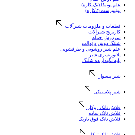
علم یونیکا (تک کاره)
یونیورست (2کاره)
قطعات و ملزومات شیرآلات
کارتریج شیرآلات
سردوش حمام
شلنگ دوش و توالت
علم شیر روشویی و ظرفشویی
پلاتور-سری شیر
پایه نگهدارنده شلنگ
شیر پیسوار
شیر پلاستیکی
فلاش تانک روکار
فلاش تانک ساده
فلاش تانک فوق باریک
فلاش تانک توکار