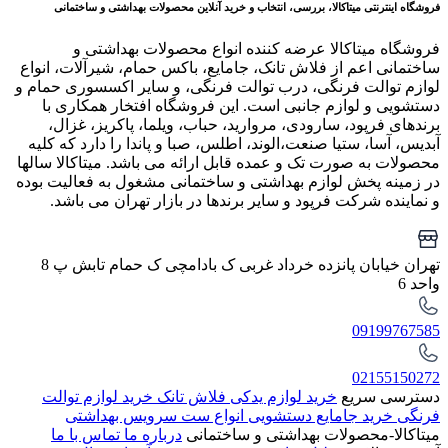
فروشگاه اینترنتی میتاکالا، بررسی، انتخاب و خرید آنلاین محصولات بهداشتی و ساختمانی
فروشگاه میتاکالا عرضه کننده انواع محصولات بهداشتی و
ساختمانی اعم از فلاش تانک، جامایع، باکس حمام، شیرآلات، انواع
لوازم توالت فرنگی، درب توالت فرنگی، و سایر اکسسوری حمام و
دستشویی و لوازم جانبی است. این فروشگاه افتخار همکاری با
برندهای فرپود، سارودی، مروارید، حباب، ویلما، پاکریز، غزال،
آبدیس، آسا، ستیا صنعت،الوند، اطلس، صبا و پاندا را دارد که کلیه
محصولات به صورت تک و عمده قابل ارائه می باشد. میتاکالا سالها
در زمینه پخش لوازم بهداشتی و ساختمانی مشغول به فعالیت بوده
و نماینده شرکت فرپود و سایر برندها در بازار تهران می باشد.
تهران خیابان پانزده خرداد غربی ک بادامچی ک حمام تابش پ 8
واحد 6
09199767585
02155150272
دسترسی سریع
خرید لوازم یدکی فلاش تانک
خرید لوازم توالت
فرنگی
خرید جامایع دستشویی
انواع ست سرویس بهداشتی
میتاکالا-محصولات بهداشتی و ساختمانی
درباره ما
تماس با ما