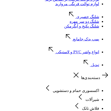
لوازم توالت فرنگی مروارید
شلنگ حصیری
شلنگ دو سر مهره
شلنگ پکیج و آبگرمکن
پمپ یدک جامایع
انواع واشر PVC و لاستیکی
تبدیل
دسته‌بندی‌ها
اکسسوری حمام و دستشویی
شیرآلات
فلاش تانک