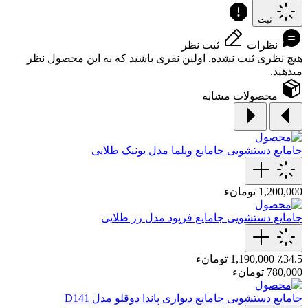
ثبت
نظرات
ثبت نظر
هیچ نظری ثبت نشده. اولین نفری باشید که به این محصول نظر
میدهید.
محصولات مشابه
جامایع دستشویی
جامایع‌ ویلما‌ مدل یونیک‌ طلایی
1,200,000 تومانء
جامایع دستشویی
جامایع فرپود مدل رز طلایی
٪34.5
1,190,000 تومانء
780,000 تومانء
جامایع دستشویی
جامایع دیواری پاندا دوقلو مدل D141