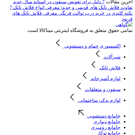
آخرین مقالات
7 دلیل برای تعویض سیفون در آستانه سال جدید
تفاوت فلاش تانک های قدیمی و جدید| معرفی انواع فلاش تانک
7
نکته کلیدی در خرید درب توالت فرنگی
معرفی فلاش تانک های
فرپود
تمامی حقوق متعلق به فروشگاه اینترنتی میتاکالا است.
اکسسوری حمام و دستشویی
شیرآلات
فلاش تانک
لوازم آشپزخانه
سیفون و متعلقات
لوازم یدکی ساختمانی
جامایع دستشویی
جامایع دیواری
جامایع رومیزی
جامایع توکار