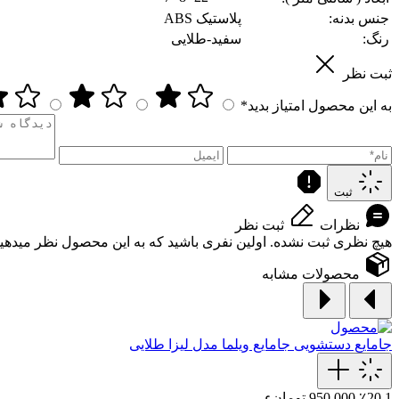
جنس بدنه:
پلاستیک ABS
رنگ:
سفید-طلایی
ثبت نظر
به این محصول امتیاز بدید*
ثبت
نظرات
ثبت نظر
هیچ نظری ثبت نشده. اولین نفری باشید که به این محصول نظر میدهید
محصولات مشابه
جامایع دستشویی
جامایع ویلما مدل لیزا طلایی
٪20.1
950,000 تومانء