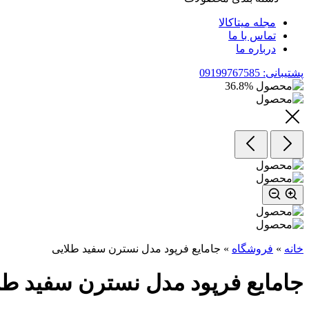
مجله میتاکالا
تماس با ما
درباره ما
پشتیبانی: 09199767585
36.8
%
خانه
»
فروشگاه
»
جامایع‌ فرپود مدل نسترن‌ سفید‌ طلایی
جامایع‌ فرپود مدل نسترن‌ سفید‌ طل