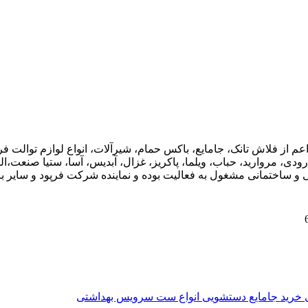
اعم از فلاش تانک، جامایع، باکس حمام، شیرآلات، انواع لوازم توال
ودی، مروارید، حباب، ویلما، پاکریز، غزال، آبدیس، آسا، ستیا صنعت،ال
ی و ساختمانی مشغول به فعالیت بوده و نماینده شرکت فرپود و سایر برن
ی
خرید جامایع دستشویی
انواع ست سرویس بهداشتی