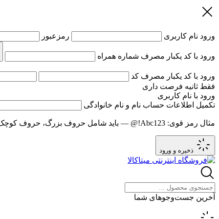
ورود
نام کاربری
رمزعبور
ورود با کد یکبار مصرف
شماره همراه
ورود با کد یکبار مصرف
کد
فقط
ثانیه فرصت داری
ورود با نام کاربری
تکمیل اطلاعات حساب
نام و نام خانوادگی
مثال رمز قوی:
Abc123!@
— باید شامل حروف بزرگ، حروف کوچک و عدد باشد و حد
ذخیره و ورود
آخرین جست‌وجوهای شما