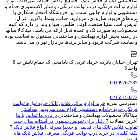
ساختمانی اعم از فلاش تانک، جامایع، باکس حمام، شیرآلات، انواع
لوازم توالت فرنگی، درب توالت فرنگی، و سایر اکسسوری حمام و
دستشویی و لوازم جانبی است. این فروشگاه افتخار همکاری با
برندهای فرپود، سارودی، مروارید، حباب، ویلما، پاکریز، غزال،
آبدیس، آسا، ستیا صنعت،الوند، اطلس، صبا و پاندا را دارد که کلیه
محصولات به صورت تک و عمده قابل ارائه می باشد. میتاکالا سالها
در زمینه پخش لوازم بهداشتی و ساختمانی مشغول به فعالیت بوده
و نماینده شرکت فرپود و سایر برندها در بازار تهران می باشد.
تهران خیابان پانزده خرداد غربی ک بادامچی ک حمام تابش پ 8
واحد 6
09199767585
02155150272
دسترسی سریع
خرید لوازم یدکی فلاش تانک
خرید لوازم توالت
فرنگی
خرید جامایع دستشویی
انواع ست سرویس بهداشتی
میتاکالا-محصولات بهداشتی و ساختمانی
درباره ما
تماس با ما
آخرین مقالات
7 دلیل برای تعویض سیفون در آستانه سال جدید
تفاوت فلاش تانک های قدیمی و جدید| معرفی انواع فلاش تانک
7
نکته کلیدی در خرید درب توالت فرنگی
معرفی فلاش تانک های
فرپود