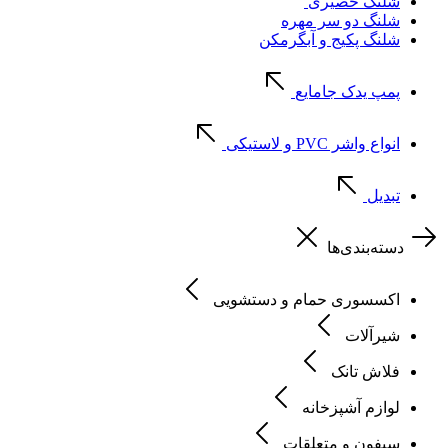
شلنگ حصیری
شلنگ دو سر مهره
شلنگ پکیج و آبگرمکن
پمپ یدک جامایع
انواع واشر PVC و لاستیکی
تبدیل
دسته‌بندی‌ها
اکسسوری حمام و دستشویی
شیرآلات
فلاش تانک
لوازم آشپزخانه
سیفون و متعلقات