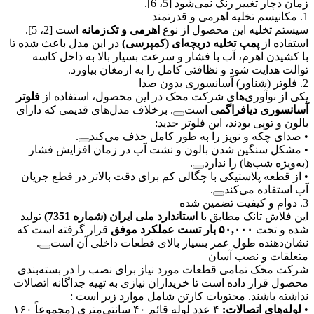
زمان دچار تغییر رنگ نمی‌شود [5، 6].
1. مکانیسم تخلیه اهرمی و قدرتمند
سیستم تخلیه این محصول از نوع
اهرمی و تک‌زمانه
است [2، 5].
استفاده از
پمپ تخلیه دریچه‌ای (کمپرسی)
در این مدل باعث شده تا
با کشیدن اهرم، آب با فشار و سرعت بسیار بالا به داخل کاسه
توالت هدایت شود و نظافتی کامل را به ارمغان بیاورد.
2. فلوتر (شناور) آسانسوری بدون صدا
یکی از نوآوری‌های شرکت محک در این محصول، استفاده از
فلوتر
آسانسوری دیافراگمی
است
. برخلاف مدل‌های قدیمی که دارای
بالون و توپی بودند، این فلوتر جدید:
•
صدای چکه و نویز را به طور کامل حذف می‌کند
.
•
مشکل سنگین شدن بالون و نشت آب در زمان افزایش فشار
(به‌ویژه شب‌ها) را ندارد
.
•
از قطعه پلاستیکی با چگالی کم برای دقت بالاتر در قطع جریان
آب استفاده می‌کند
.
3. دوام و کیفیت تضمین شده
این فلاش تانک مطابق با
استاندارد ملی ایران (شماره 7351)
تولید
شده و تحت
۵۰,۰۰۰ بار تست عملکرد موفق
قرار گرفته است که
نشان‌دهنده طول عمر بسیار بالای قطعات داخلی آن است
.
متعلقات و نصب آسان
شرکت محک تمامی قطعات مورد نیاز برای نصب را در بسته‌بندی
محصول قرار داده است تا خریداران نیازی به تهیه جداگانه اتصالات
نداشته باشند. محتویات کارتن شامل موارد زیر است :
•
لوله‌های اتصالات:
۴ عدد لوله قائم ۴۰ سانتی‌متری (مجموعاً ۱۶۰