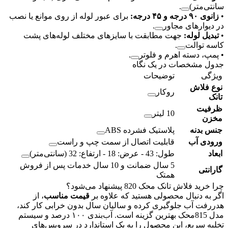
سانتی‌متر)
.
•
زانوی ۹۰ درجه و ۴۵ درجه:
برای عبور لوله از روی موانع یا نصب
در دیوارهای مجاور
.
•
تبدیل لوله:
جهت مطابقت با سایزهای مختلف لوله‌های پشت
کاسه توالت
.
•
پمپ، دسته اهرم و فلوتر
.
جدول مشخصات در یک نگاه
ویژگی
توضیحات
نوع فلاش
روکار
تانک
ظرفیت
10 لیتر
مخزن
جنس بدنه
پلاستیک فشرده ABS
ورودی آب
قابلیت اتصال از سمت چپ و راست
ابعاد
طول: 43 - عرض: 18 - ارتفاع: 32 (سانتی‌متر)
5 سال ضمانت و 10 سال خدمات پس از فروش
گارانتی
همتک
چرا خرید فلاش تانک محک 820 پیشنهاد می‌شود؟
اگر به دنبال محصولی هستید که علاوه بر
قیمت مناسب
، از
هدررفت آب جلوگیری کرده و سالیان سال بدون خرابی کار کند،
مدل 815محک بهترین گزینه است. آب‌بندی ۱۰۰ درصد و سیستم
تخلیه سریع، این محصول را به یک استاندارد در سرویس‌های