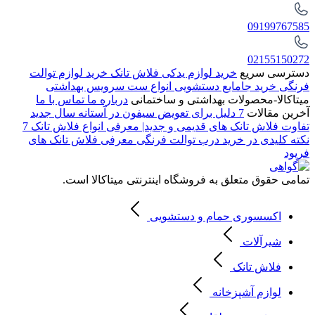
09199767585
02155150272
دسترسی سریع
خرید لوازم یدکی فلاش تانک
خرید لوازم توالت
فرنگی
خرید جامایع دستشویی
انواع ست سرویس بهداشتی
میتاکالا-محصولات بهداشتی و ساختمانی
درباره ما
تماس با ما
آخرین مقالات
7 دلیل برای تعویض سیفون در آستانه سال جدید
تفاوت فلاش تانک های قدیمی و جدید| معرفی انواع فلاش تانک
7
نکته کلیدی در خرید درب توالت فرنگی
معرفی فلاش تانک های
فرپود
تمامی حقوق متعلق به فروشگاه اینترنتی میتاکالا است.
اکسسوری حمام و دستشویی
شیرآلات
فلاش تانک
لوازم آشپزخانه