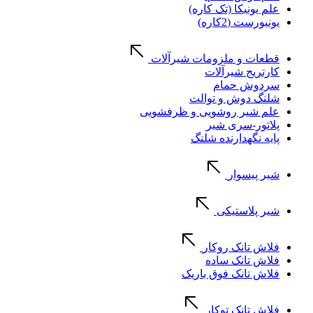
علم یونیکا (تک کاره)
یونیورست (2کاره)
قطعات و ملزومات شیرآلات
کارتریج شیرآلات
سردوش حمام
شلنگ دوش و توالت
علم شیر روشویی و ظرفشویی
پلاتور-سری شیر
پایه نگهدارنده شلنگ
شیر پیسوار
شیر پلاستیکی
فلاش تانک روکار
فلاش تانک ساده
فلاش تانک فوق باریک
فلاش تانک توکار