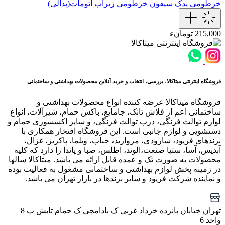
خرطومی یدک سیفون
خرطومی‌ زیرآب اتومات(پدالی)
215,000 تومانء
فروشگاه اینترنتی میتاکالا، بررسی، انتخاب و خرید آنلاین محصولات بهداشتی و ساختمانی
فروشگاه میتاکالا عرضه کننده انواع محصولات بهداشتی و
ساختمانی اعم از فلاش تانک، جامایع، باکس حمام، شیرآلات، انواع
لوازم توالت فرنگی، درب توالت فرنگی، و سایر اکسسوری حمام و
دستشویی و لوازم جانبی است. این فروشگاه افتخار همکاری با
برندهای فرپود، سارودی، مروارید، حباب، ویلما، پاکریز، غزال،
آبدیس، آسا، ستیا صنعت،الوند، اطلس، صبا و پاندا را دارد که کلیه
محصولات به صورت تک و عمده قابل ارائه می باشد. میتاکالا سالها
در زمینه پخش لوازم بهداشتی و ساختمانی مشغول به فعالیت بوده
و نماینده شرکت فرپود و سایر برندها در بازار تهران می باشد.
تهران خیابان پانزده خرداد غربی ک بادامچی ک حمام تابش پ 8
واحد 6