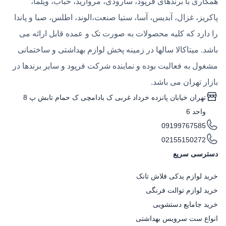
همکاری با برندهای فرپود، سارودی، مروارید، حباب، ویلما،
پاکریز، غزال، آبدیس، آسا، ستیا صنعت،الوند، اطلس، صبا و پاندا
را دارد که کلیه محصولات به صورت تک و عمده قابل ارائه می
باشد. میتاکالا سالها در زمینه پخش لوازم بهداشتی و ساختمانی
مشغول به فعالیت بوده و نماینده شرکت فرپود و سایر برندها در
بازار تهران می باشد.
تهران خیابان پانزده خرداد غربی ک بادامچی ک حمام تابش پ 8
واحد 6
09199767585
02155150272
دسترسی سریع
خرید لوازم یدکی فلاش تانک
خرید لوازم توالت فرنگی
خرید جامایع دستشویی
انواع ست سرویس بهداشتی