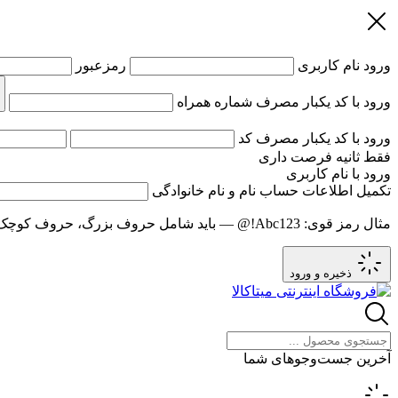
ورود
نام کاربری
رمزعبور
ورود با کد یکبار مصرف
شماره همراه
ورود با کد یکبار مصرف
کد
فقط
ثانیه فرصت داری
ورود با نام کاربری
تکمیل اطلاعات حساب
نام و نام خانوادگی
مثال رمز قوی:
Abc123!@
— باید شامل حروف بزرگ، حروف کوچک و عدد باشد و حد
ذخیره و ورود
آخرین جست‌وجوهای شما