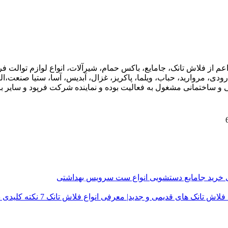
اعم از فلاش تانک، جامایع، باکس حمام، شیرآلات، انواع لوازم توال
ودی، مروارید، حباب، ویلما، پاکریز، غزال، آبدیس، آسا، ستیا صنعت،ال
ی و ساختمانی مشغول به فعالیت بوده و نماینده شرکت فرپود و سایر برن
ی
خرید جامایع دستشویی
انواع ست سرویس بهداشتی
فلاش تانک های قدیمی و جدید| معرفی انواع فلاش تانک
7 نکته کلیدی در خرید درب توالت فرنگی