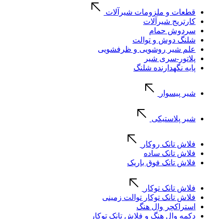
قطعات و ملزومات شیرآلات
کارتریج شیرآلات
سردوش حمام
شلنگ دوش و توالت
علم شیر روشویی و ظرفشویی
پلاتور-سری شیر
پایه نگهدارنده شلنگ
شیر پیسوار
شیر پلاستیکی
فلاش تانک روکار
فلاش تانک ساده
فلاش تانک فوق باریک
فلاش تانک توکار
فلاش تانک توکار توالت زمینی
استراکچر وال هنگ
دکمه وال هنگ و فلاش تانک توکار