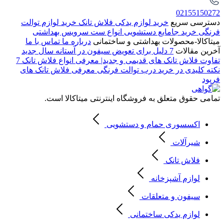
02155150272
دسترسی سریع
خرید لوازم یدکی فلاش تانک
خرید لوازم توالت
فرنگی
خرید جامایع دستشویی
انواع ست سرویس بهداشتی
میتاکالا-محصولات بهداشتی و ساختمانی
درباره ما
تماس با ما
آخرین مقالات
7 دلیل برای تعویض سیفون در آستانه سال جدید
تفاوت فلاش تانک های قدیمی و جدید| معرفی انواع فلاش تانک
7
نکته کلیدی در خرید درب توالت فرنگی
معرفی فلاش تانک های
فرپود
تمامی حقوق متعلق به فروشگاه اینترنتی میتاکالا است.
اکسسوری حمام و دستشویی
شیرآلات
فلاش تانک
لوازم آشپزخانه
سیفون و متعلقات
لوازم یدکی ساختمانی