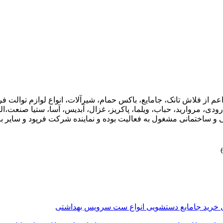
اعم از فلاش تانک، جامایع، باکس حمام، شیرآلات، انواع لوازم توال
ودی، مروارید، حباب، ویلما، پاکریز، غزال، آبدیس، آسا، ستیا صنعت،ال
ی و ساختمانی مشغول به فعالیت بوده و نماینده شرکت فرپود و سایر برن
ی
خرید جامایع دستشویی
انواع ست سرویس بهداشتی