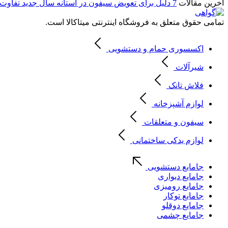
آخرین مقالات
7 دلیل برای تعویض سیفون در آستانه سال جدید
تفاوت 
تمامی حقوق متعلق به فروشگاه اینترنتی میتاکالا است.
اکسسوری حمام و دستشویی
شیرآلات
فلاش تانک
لوازم آشپزخانه
سیفون و متعلقات
لوازم یدکی ساختمانی
جامایع دستشویی
جامایع دیواری
جامایع رومیزی
جامایع توکار
جامایع دوقلو
جامایع چشمی