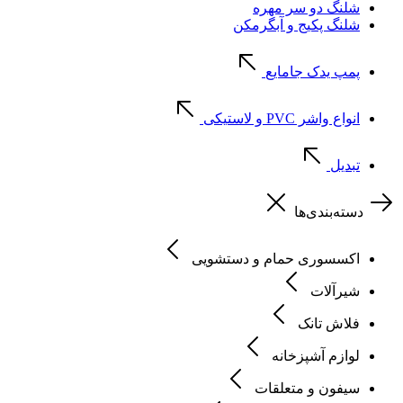
شلنگ دو سر مهره
شلنگ پکیج و آبگرمکن
پمپ یدک جامایع
انواع واشر PVC و لاستیکی
تبدیل
دسته‌بندی‌ها
اکسسوری حمام و دستشویی
شیرآلات
فلاش تانک
لوازم آشپزخانه
سیفون و متعلقات