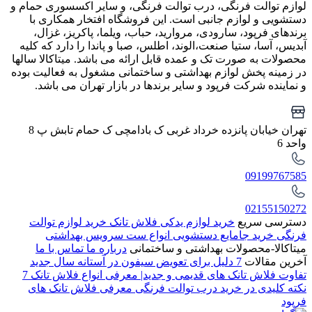
لوازم توالت فرنگی، درب توالت فرنگی، و سایر اکسسوری حمام و
دستشویی و لوازم جانبی است. این فروشگاه افتخار همکاری با
برندهای فرپود، سارودی، مروارید، حباب، ویلما، پاکریز، غزال،
آبدیس، آسا، ستیا صنعت،الوند، اطلس، صبا و پاندا را دارد که کلیه
محصولات به صورت تک و عمده قابل ارائه می باشد. میتاکالا سالها
در زمینه پخش لوازم بهداشتی و ساختمانی مشغول به فعالیت بوده
و نماینده شرکت فرپود و سایر برندها در بازار تهران می باشد.
تهران خیابان پانزده خرداد غربی ک بادامچی ک حمام تابش پ 8
واحد 6
09199767585
02155150272
دسترسی سریع
خرید لوازم یدکی فلاش تانک
خرید لوازم توالت
فرنگی
خرید جامایع دستشویی
انواع ست سرویس بهداشتی
میتاکالا-محصولات بهداشتی و ساختمانی
درباره ما
تماس با ما
آخرین مقالات
7 دلیل برای تعویض سیفون در آستانه سال جدید
تفاوت فلاش تانک های قدیمی و جدید| معرفی انواع فلاش تانک
7
نکته کلیدی در خرید درب توالت فرنگی
معرفی فلاش تانک های
فرپود