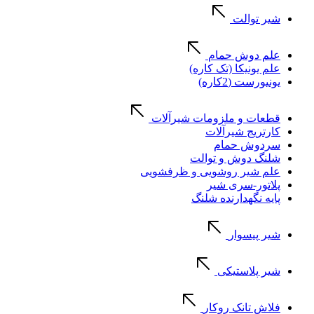
شیر توالت
علم دوش حمام
علم یونیکا (تک کاره)
یونیورست (2کاره)
قطعات و ملزومات شیرآلات
کارتریج شیرآلات
سردوش حمام
شلنگ دوش و توالت
علم شیر روشویی و ظرفشویی
پلاتور-سری شیر
پایه نگهدارنده شلنگ
شیر پیسوار
شیر پلاستیکی
فلاش تانک روکار