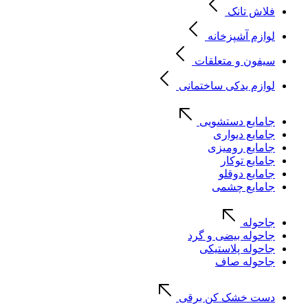
فلاش تانک
لوازم آشپزخانه
سیفون و متعلقات
لوازم یدکی ساختمانی
جامایع دستشویی
جامایع دیواری
جامایع رومیزی
جامایع توکار
جامایع دوقلو
جامایع چشمی
جاحوله
جاحوله بیضی و گرد
جاحوله پلاستیکی
جاحوله صاف
دست خشک کن برقی