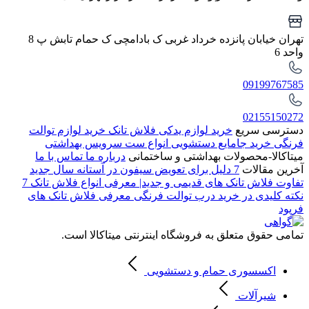
تهران خیابان پانزده خرداد غربی ک بادامچی ک حمام تابش پ 8
واحد 6
09199767585
02155150272
دسترسی سریع
خرید لوازم یدکی فلاش تانک
خرید لوازم توالت
فرنگی
خرید جامایع دستشویی
انواع ست سرویس بهداشتی
میتاکالا-محصولات بهداشتی و ساختمانی
درباره ما
تماس با ما
آخرین مقالات
7 دلیل برای تعویض سیفون در آستانه سال جدید
تفاوت فلاش تانک های قدیمی و جدید| معرفی انواع فلاش تانک
7
نکته کلیدی در خرید درب توالت فرنگی
معرفی فلاش تانک های
فرپود
تمامی حقوق متعلق به فروشگاه اینترنتی میتاکالا است.
اکسسوری حمام و دستشویی
شیرآلات