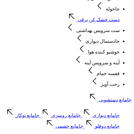
جاحوله
دست خشک کن برقی
ست سرویس بهداشتی
جادستمال دیواری
خوشبو کننده هوا
آینه و سرویس آینه
قفسه حمام
رخت آویز
جامایع دستشویی
جامایع دیواری
جامایع رومیزی
جامایع توکار
جامایع دوقلو
جامایع چشمی