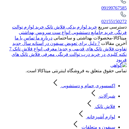
09199767585
02155150272
دسترسی سریع
خرید لوازم یدکی فلاش تانک
خرید لوازم توالت
فرنگی
خرید جامایع دستشویی
انواع ست سرویس بهداشتی
میتاکالا-محصولات بهداشتی و ساختمانی
درباره ما
تماس با ما
آخرین مقالات
7 دلیل برای تعویض سیفون در آستانه سال جدید
تفاوت فلاش تانک های قدیمی و جدید| معرفی انواع فلاش تانک
7
نکته کلیدی در خرید درب توالت فرنگی
معرفی فلاش تانک های
فرپود
تمامی حقوق متعلق به فروشگاه اینترنتی میتاکالا است.
اکسسوری حمام و دستشویی
شیرآلات
فلاش تانک
لوازم آشپزخانه
سیفون و متعلقات