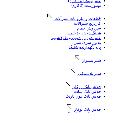
علم یونیکا (تک کاره)
یونیورست (2کاره)
قطعات و ملزومات شیرآلات
کارتریج شیرآلات
سردوش حمام
شلنگ دوش و توالت
علم شیر روشویی و ظرفشویی
پلاتور-سری شیر
پایه نگهدارنده شلنگ
شیر پیسوار
شیر پلاستیکی
فلاش تانک روکار
فلاش تانک ساده
فلاش تانک فوق باریک
فلاش تانک توکار