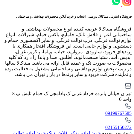
فروشگاه اینترنتی میتاکالا، بررسی، انتخاب و خرید آنلاین محصولات بهداشتی و ساختمانی
فروشگاه میتاکالا عرضه کننده انواع محصولات بهداشتی و
ساختمانی اعم از فلاش تانک، جامایع، باکس حمام، شیرآلات، انواع
لوازم توالت فرنگی، درب توالت فرنگی، و سایر اکسسوری حمام و
دستشویی و لوازم جانبی است. این فروشگاه افتخار همکاری با
برندهای فرپود، سارودی، مروارید، حباب، ویلما، پاکریز، غزال،
آبدیس، آسا، ستیا صنعت،الوند، اطلس، صبا و پاندا را دارد که کلیه
محصولات به صورت تک و عمده قابل ارائه می باشد. میتاکالا سالها
در زمینه پخش لوازم بهداشتی و ساختمانی مشغول به فعالیت بوده
و نماینده شرکت فرپود و سایر برندها در بازار تهران می باشد.
تهران خیابان پانزده خرداد غربی ک بادامچی ک حمام تابش پ 8
واحد 6
09199767585
02155150272
دسترسی سریع
خرید لوازم یدکی فلاش تانک
خرید لوازم توالت