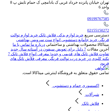
تهران خیابان پانزده خرداد غربی ک بادامچی ک حمام تابش پ 8
واحد 6
09199767585
02155150272
دسترسی سریع
خرید لوازم یدکی فلاش تانک
خرید لوازم توالت
فرنگی
خرید جامایع دستشویی
انواع ست سرویس بهداشتی
میتاکالا-محصولات بهداشتی و ساختمانی
درباره ما
تماس با ما
آخرین مقالات
7 دلیل برای تعویض سیفون در آستانه سال جدید
تفاوت فلاش تانک های قدیمی و جدید| معرفی انواع فلاش تانک
7
نکته کلیدی در خرید درب توالت فرنگی
معرفی فلاش تانک های
فرپود
تمامی حقوق متعلق به فروشگاه اینترنتی میتاکالا است.
اکسسوری حمام و دستشویی
شیرآلات
فلاش تانک