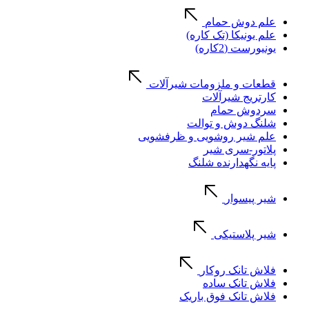
علم دوش حمام
علم یونیکا (تک کاره)
یونیورست (2کاره)
قطعات و ملزومات شیرآلات
کارتریج شیرآلات
سردوش حمام
شلنگ دوش و توالت
علم شیر روشویی و ظرفشویی
پلاتور-سری شیر
پایه نگهدارنده شلنگ
شیر پیسوار
شیر پلاستیکی
فلاش تانک روکار
فلاش تانک ساده
فلاش تانک فوق باریک