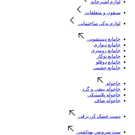
لوازم آشپزخانه
سیفون و متعلقات
لوازم یدکی ساختمانی
جامایع دستشویی
جامایع دیواری
جامایع رومیزی
جامایع توکار
جامایع دوقلو
جامایع چشمی
جاحوله
جاحوله بیضی و گرد
جاحوله پلاستیکی
جاحوله صاف
دست خشک کن برقی
ست سرویس بهداشتی