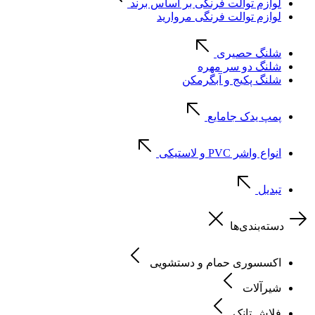
لوازم توالت فرنگی بر اساس برند
لوازم توالت فرنگی مروارید
شلنگ حصیری
شلنگ دو سر مهره
شلنگ پکیج و آبگرمکن
پمپ یدک جامایع
انواع واشر PVC و لاستیکی
تبدیل
دسته‌بندی‌ها
اکسسوری حمام و دستشویی
شیرآلات
فلاش تانک