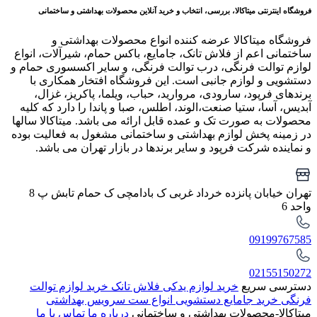
فروشگاه اینترنتی میتاکالا، بررسی، انتخاب و خرید آنلاین محصولات بهداشتی و ساختمانی
فروشگاه میتاکالا عرضه کننده انواع محصولات بهداشتی و
ساختمانی اعم از فلاش تانک، جامایع، باکس حمام، شیرآلات، انواع
لوازم توالت فرنگی، درب توالت فرنگی، و سایر اکسسوری حمام و
دستشویی و لوازم جانبی است. این فروشگاه افتخار همکاری با
برندهای فرپود، سارودی، مروارید، حباب، ویلما، پاکریز، غزال،
آبدیس، آسا، ستیا صنعت،الوند، اطلس، صبا و پاندا را دارد که کلیه
محصولات به صورت تک و عمده قابل ارائه می باشد. میتاکالا سالها
در زمینه پخش لوازم بهداشتی و ساختمانی مشغول به فعالیت بوده
و نماینده شرکت فرپود و سایر برندها در بازار تهران می باشد.
تهران خیابان پانزده خرداد غربی ک بادامچی ک حمام تابش پ 8
واحد 6
09199767585
02155150272
دسترسی سریع
خرید لوازم یدکی فلاش تانک
خرید لوازم توالت
فرنگی
خرید جامایع دستشویی
انواع ست سرویس بهداشتی
میتاکالا-محصولات بهداشتی و ساختمانی
درباره ما
تماس با ما