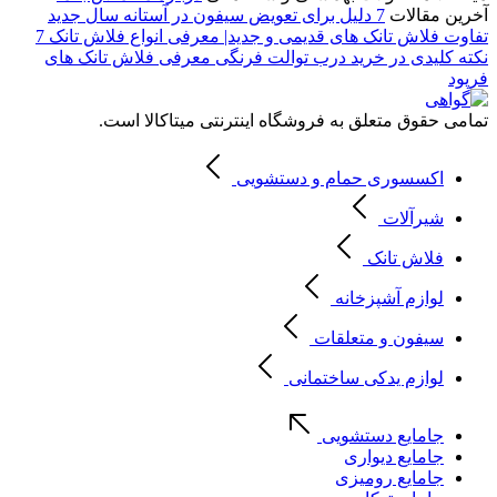
آخرین مقالات
7 دلیل برای تعویض سیفون در آستانه سال جدید
تفاوت فلاش تانک های قدیمی و جدید| معرفی انواع فلاش تانک
7
نکته کلیدی در خرید درب توالت فرنگی
معرفی فلاش تانک های
فرپود
تمامی حقوق متعلق به فروشگاه اینترنتی میتاکالا است.
اکسسوری حمام و دستشویی
شیرآلات
فلاش تانک
لوازم آشپزخانه
سیفون و متعلقات
لوازم یدکی ساختمانی
جامایع دستشویی
جامایع دیواری
جامایع رومیزی