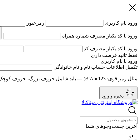
ورود
نام کاربری
رمزعبور
ورود با کد یکبار مصرف
شماره همراه
ورود با کد یکبار مصرف
کد
فقط
ثانیه فرصت داری
ورود با نام کاربری
تکمیل اطلاعات حساب
نام و نام خانوادگی
مثال رمز قوی:
Abc123!@
— باید شامل حروف بزرگ، حروف کوچک و عدد باشد و حد
ذخیره و ورود
آخرین جست‌وجوهای شما