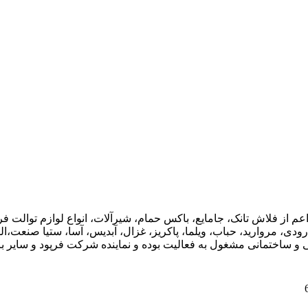
اعم از فلاش تانک، جامایع، باکس حمام، شیرآلات، انواع لوازم توال
ودی، مروارید، حباب، ویلما، پاکریز، غزال، آبدیس، آسا، ستیا صنعت،ال
ی و ساختمانی مشغول به فعالیت بوده و نماینده شرکت فرپود و سایر برن